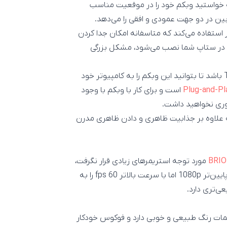
ر هر حالتی که خواستید وبکم خود را در موقعیت مناسب
ربین در دو جهت عمودی و افقی را می‌دهد.
 استفاده می‌کند که متاسفانه امکان جدا کردن
م و در ستاپ شما نصب می‌شود، مشکل بزرگی
همچنین باید دقت کنید که کامپیوتر شما دارای ورودی Type-C باشد تا بتوانید این وبکم را به کامپیوتر خود
Plug-and-Pl
است و برای کار با وبکم با وجود
علاوه بر جذابیت ظاهری و دادن ظاهری مدرن
مورد توجه استریمرهای زیادی قرار نگرفت،
لاجیتک در وبکم Logitech StreamCam تصویری با رزولوشن پایین‌تر 1080p اما با سرعت بالاتر 60 fps را به
ی‌تری دارد.
مات رنگ طبیعی و خوبی دارد و فوکوس خودکار