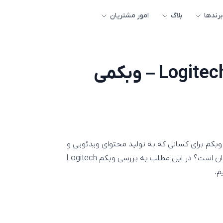
برندها
بلاگ
امور مشتریان
بررسی وبکم Logitech StreamCam – وبکمی
د را به عنوان بهترین وبکم برای کسانی که به تولید محتوای ویدئویی و
استریمینگ می‌پردازند معرفی می‌کند؛ اما آیا واقعا لایق این عنوان است؟ در این مطلب به بررسی وبکم Logitech