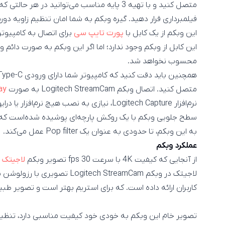
متصل کنید و با تهیه 3 پایه مناسب می‌توانید د
فیلمبرداری قرار دهید. گیره وبکم به شما امان تنظیم زاویه دو
این وبکم از یک کابل با
پورت تایپ سی
برای اتصال به کامپیوتر
این کابل از وبکم وجود ندارد؛ اما اگر این وبکم به صورت دائ
محسوب نخواهد شد.
متصل کنید. اتصال وبکم Logitech StreamCam به صورت
ay
نرم‌افزار Logitech Capture، نیازی به نصب هیچ نرم‌افزار یا درایوری نخواهید داشت.
سطح جلویی وبکم با یک روکش پارچه‌ای پوشیده شده‌است که 
به این وبکم، تا حدودی به عنوان یک Pop filter عمل می‌کند.
عملکرد وبکم
از آنجایی که کیفیت 4K با سرعت 30 fps تصویر وبکم
لاجیتک BRIO
کاربران ارائه داده است. که برای استریم بهتر است و تصویر طبیع
تصویر خام این وبکم به خودی خود کیفیت مناسبی دارد، تنظی