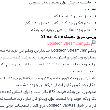
قابلیت چرخش برای ضبط ویدئو عمودی
معایب
نویز تصویر در محیط کم نور
عدم امکان جدا کردن کابل متصل به وبکم
عدم وجود امکان تغییر زاویه دید وبکم
بررسی سریع لاجیتک StreamCam
وبکم Logitech StreamCam جدیدترین وبکم ای
محتوای ویدئویی و استریمینگ می‌پردازند عرضه شده‌است و با ت
تولید وبکم دارد، تعجبی ندارد که با سرعت بالایی این وبکم به ی
تبدیل شده‌است.
عملکرد این وبکم فوق‌العاده و هم رده با وبکم‌های پرچمدار است؛
امکان جدا کردن کابل اتصال وبکم نیز وجود داشتند.
همچنین این وبکم قیمت $۱۶۹ دلار است و برا
یک وبکم خوب و با کیفیت برای ویدئو کال نیاز دارند مناسب نخ
کار با نرم‌افزار Logitech Capture برای ان