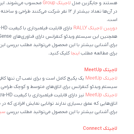
هستند و جایگزین مدل
لاجیتک Group
محسوب می‌شوند. این 
در آن‌ها تعداد بیشتر از ۱۲ نفر شرکت می‌کنن
است.
دوربین لاجیتک RALLY
همچنین این سیستم ویدئو کنفرانس دارای فناوری‌های RightSense لاجیتک است.
برای مطالعه مطلب
اینجا
کلیک کنید.
لاجیتک MeetUp
لاجیتک MeetUp
یک پکیج کامل است و برای نصب آن تنها کافی 
سیستم ویدئو کنفرانس برای اتاق‌های متوسط و کوچک طراحی شده است 
لاجیتک MeetUp
اتاق‌هایی که عمق بسیاری ندارند توانایی نمایش افرادی که در ن
برای آشنایی بیشتر با این محصول می‌توانید مطلب بررسی
سیس
لاجیتک Connect