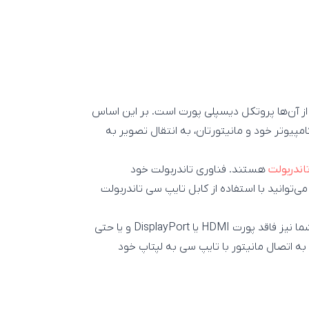
 از آن‌ها پروتکل دیسپلی پورت است. بر این اساس
امپیوتر خود و مانیتورتان، به انتقال تصویر به
اندربولت
هستند. فناوری تاندربولت خود
ند؛ اما می‌توانید با استفاده از کابل تایپ سی تاندربولت
اما اگر هم مانیتور شما فاقد پورت تاندربولت باشد و کامپیوتر شما نیز فاقد پورت HDMI یا DisplayPort و یا حتی
به اتصال مانیتور با تایپ سی به لپتاپ خود