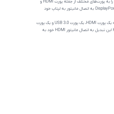
تبدیلی است که می‌تواند پورت تایپ سی شما را به پورت‌های مختلف از جمله پورت HDMI و
DisplayPort تبدیل کند و بتوانید به کمک یک کابل HDMI یا DisplayPort به اتصال مانیتور به لپتاپ خود
پورت تایپ سی لپتاپ شما را به یک پورت HDMI، یک پورت USB 3.0 و یک پورت
تایپ سی تبدیل می‌کند که شما می‌توانید از طریق پورت HDMI این تبدیل به اتصال مانیتور HDMI خود به