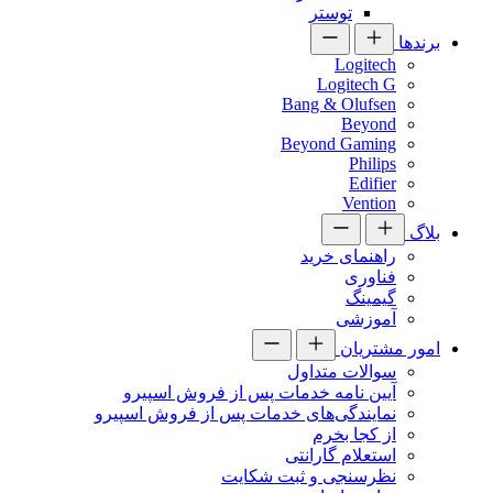
توستر
برندها
Logitech
Logitech G
Bang & Olufsen
Beyond
Beyond Gaming
Philips
Edifier
Vention
بلاگ
راهنمای خرید
فناوری
گیمینگ
آموزشی
امور مشتریان
سوالات متداول
آیین نامه خدمات پس از فروش اسپیرو
نمایندگی‌های خدمات پس از فروش اسپیرو
از کجا بخرم
استعلام گارانتی
نظرسنجی و ثبت شکایت