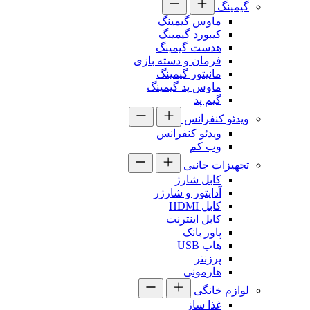
گیمینگ
ماوس گیمینگ
کیبورد گیمینگ
هدست گیمینگ
فرمان و دسته بازی
مانیتور گیمینگ
ماوس پد گیمینگ
گیم پد
ویدئو کنفرانس
ویدئو کنفرانس
وب کم
تجهیزات جانبی
کابل شارژ
آداپتور و شارژر
کابل HDMI
کابل اینترنت
پاور بانک
هاب USB
پرزنتر
هارمونی
لوازم خانگی
غذا ساز