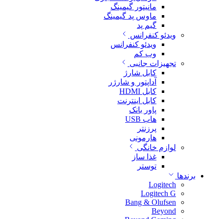
مانیتور گیمینگ
ماوس پد گیمینگ
گیم پد
ویدئو کنفرانس
ویدئو کنفرانس
وب کم
تجهیزات جانبی
کابل شارژ
آداپتور و شارژر
کابل HDMI
کابل اینترنت
پاور بانک
هاب USB
پرزنتر
هارمونی
لوازم خانگی
غذا ساز
توستر
برندها
Logitech
Logitech G
Bang & Olufsen
Beyond