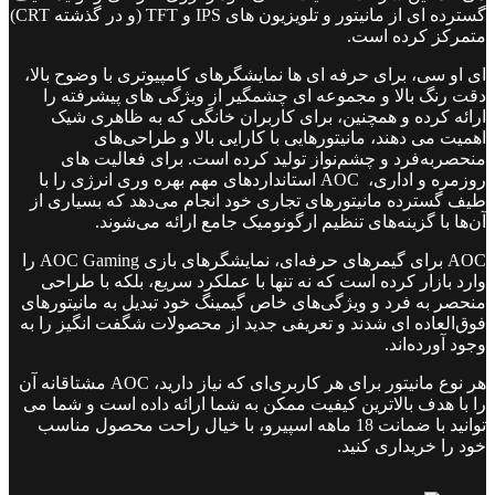
گسترده ای از مانیتور و تلویزیون های IPS و TFT (و در گذشته CRT)
متمرکز کرده است.
ای او سی، برای حرفه ای ها نمایشگرهای کامپیوتری با وضوح بالا،
دقت رنگ بالا و مجموعه ای چشمگیر از ویژگی های پیشرفته را
ارائه کرده و همچنین، برای کاربران خانگی که به ظاهری شیک
اهمیت می دهند، مانیتورهایی با کارایی بالا و طراحی‌های
منحصربه‌فرد و چشم‌نواز تولید کرده است. برای فعالیت های
روزمره و اداری، AOC استانداردهای مهم بهره وری انرژی را با
طیف گسترده مانیتورهای تجاری خود انجام می‌دهد که بسیاری از
آن‌ها با گزینه‌های تنظیم ارگونومیک جامع ارائه می‌شوند.
AOC برای گیمرهای حرفه‌ای، نمایشگرهای بازی AOC Gaming را
وارد بازار کرده است که نه تنها با عملکرد سریع، بلکه با طراحی
منحصر به فرد و ویژگی‌های خاص گیمینگ خود تبدیل به مانیتورهای
فوق‌العاده ای شدند و تعریفی جدید از محصولات شگفت انگیز را به
وجود آورده‌اند.
هر نوع مانیتور برای هر کاربری‌ای که نیاز دارید، AOC مشتاقانه آن
را با هدف بالاترین کیفیت ممکن به شما ارائه داده است و شما می
توانید با ضمانت 18 ماهه اسپیرو، با خیال راحت محصول مناسب
خود را خریداری کنید.