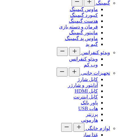
گیمینگ
ماوس گیمینگ
کیبورد گیمینگ
هدست گیمینگ
فرمان و دسته بازی
مانیتور گیمینگ
ماوس پد گیمینگ
گیم پد
ویدئو کنفرانس
ویدئو کنفرانس
وب کم
تجهیزات جانبی
کابل شارژ
آداپتور و شارژر
کابل HDMI
کابل اینترنت
پاور بانک
هاب USB
پرزنتر
هارمونی
لوازم خانگی
غذا ساز