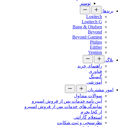
توستر
برندها
Logitech
Logitech G
Bang & Olufsen
Beyond
Beyond Gaming
Philips
Edifier
Vention
بلاگ
راهنمای خرید
فناوری
گیمینگ
آموزشی
امور مشتریان
سوالات متداول
آیین نامه خدمات پس از فروش اسپیرو
نمایندگی‌های خدمات پس از فروش اسپیرو
از کجا بخرم
استعلام گارانتی
نظرسنجی و ثبت شکایت