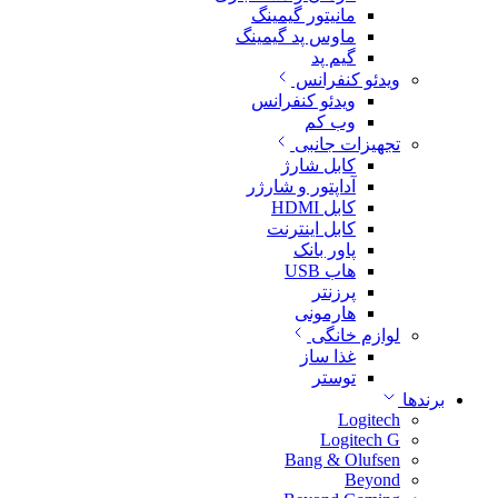
مانیتور گیمینگ
ماوس پد گیمینگ
گیم پد
ویدئو کنفرانس
ویدئو کنفرانس
وب کم
تجهیزات جانبی
کابل شارژ
آداپتور و شارژر
کابل HDMI
کابل اینترنت
پاور بانک
هاب USB
پرزنتر
هارمونی
لوازم خانگی
غذا ساز
توستر
برندها
Logitech
Logitech G
Bang & Olufsen
Beyond