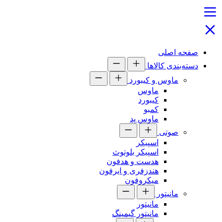
صفحه اصلی
دسته‌بندی کالاها
ماوس و کیبورد
ماوس
کیبورد
کمبو
ماوس پد
صوتی
اسپیکر
اسپیکر بلوتوث
هدست و هدفون
هندزفری و ایرفون
میکروفون
مانیتور
مانیتور
مانیتور گیمینگ