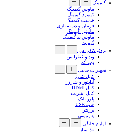
گیمینگ
ماوس گیمینگ
کیبورد گیمینگ
هدست گیمینگ
فرمان و دسته بازی
مانیتور گیمینگ
ماوس پد گیمینگ
گیم پد
ویدئو کنفرانس
ویدئو کنفرانس
وب کم
تجهیزات جانبی
کابل شارژ
آداپتور و شارژر
کابل HDMI
کابل اینترنت
پاور بانک
هاب USB
پرزنتر
هارمونی
لوازم خانگی
غذا ساز