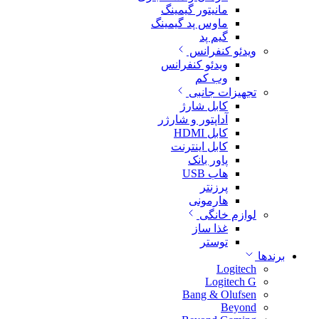
مانیتور گیمینگ
ماوس پد گیمینگ
گیم پد
ویدئو کنفرانس
ویدئو کنفرانس
وب کم
تجهیزات جانبی
کابل شارژ
آداپتور و شارژر
کابل HDMI
کابل اینترنت
پاور بانک
هاب USB
پرزنتر
هارمونی
لوازم خانگی
غذا ساز
توستر
برندها
Logitech
Logitech G
Bang & Olufsen
Beyond