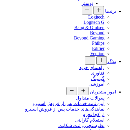
توستر
برندها
Logitech
Logitech G
Bang & Olufsen
Beyond
Beyond Gaming
Philips
Edifier
Vention
بلاگ
راهنمای خرید
فناوری
گیمینگ
آموزشی
امور مشتریان
سوالات متداول
آیین نامه خدمات پس از فروش اسپیرو
نمایندگی‌های خدمات پس از فروش اسپیرو
از کجا بخرم
استعلام گارانتی
نظرسنجی و ثبت شکایت