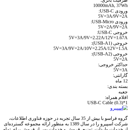
ظرفیت باتری:
10000mAh, 37Wh
ورودی USB-C:
5V=3A/9V=2A
ورودی USB-Micro:
5V=2A/9V=2A
خروجی USB-C:
5V=3A/9V=2.22A/12V=1.67A
خروجی (USB-A1):
5V=3A/9V=2A/10V=2.25A/12V=1.5A
خروجی (USB-A2):
5V=2A
حداکثر خروجی:
5V=3A
گارانتی:
12 ماه
بسته بندی:
جعبه
اقلام همراه:
USB-C Cable (0.3)*1
گروه فراسو با بیش از 35 سال تجربه در حوزه فناوری اطلاعات،
شرکت اسپیرو را در سال 1389 به منظور ارائه مجموعه گسترده‌ای
از خدمات واردات، توزیع، فروش و خدمات پس از فروش برای تمام