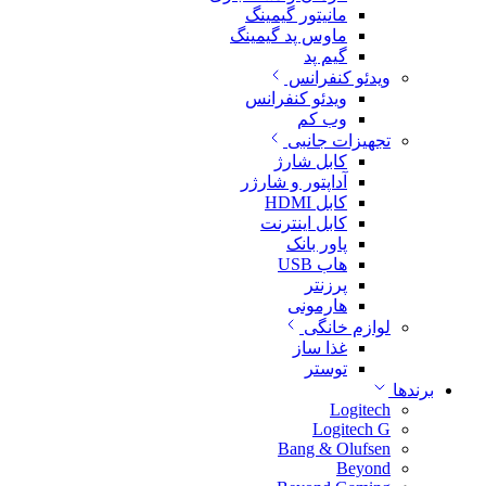
مانیتور گیمینگ
ماوس پد گیمینگ
گیم پد
ویدئو کنفرانس
ویدئو کنفرانس
وب کم
تجهیزات جانبی
کابل شارژ
آداپتور و شارژر
کابل HDMI
کابل اینترنت
پاور بانک
هاب USB
پرزنتر
هارمونی
لوازم خانگی
غذا ساز
توستر
برندها
Logitech
Logitech G
Bang & Olufsen
Beyond