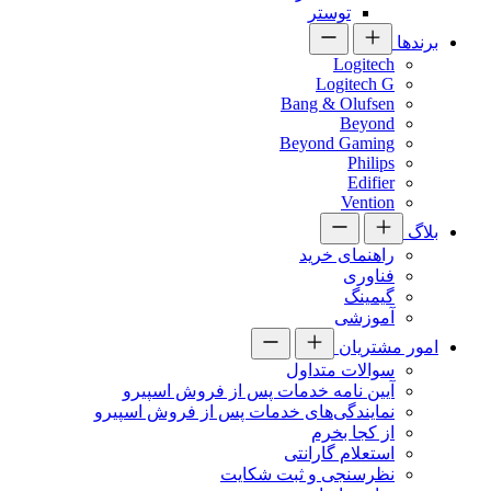
توستر
برندها
Logitech
Logitech G
Bang & Olufsen
Beyond
Beyond Gaming
Philips
Edifier
Vention
بلاگ
راهنمای خرید
فناوری
گیمینگ
آموزشی
امور مشتریان
سوالات متداول
آیین نامه خدمات پس از فروش اسپیرو
نمایندگی‌های خدمات پس از فروش اسپیرو
از کجا بخرم
استعلام گارانتی
نظرسنجی و ثبت شکایت