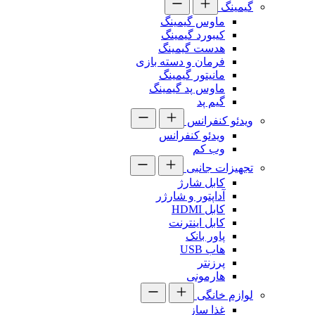
گیمینگ
ماوس گیمینگ
کیبورد گیمینگ
هدست گیمینگ
فرمان و دسته بازی
مانیتور گیمینگ
ماوس پد گیمینگ
گیم پد
ویدئو کنفرانس
ویدئو کنفرانس
وب کم
تجهیزات جانبی
کابل شارژ
آداپتور و شارژر
کابل HDMI
کابل اینترنت
پاور بانک
هاب USB
پرزنتر
هارمونی
لوازم خانگی
غذا ساز