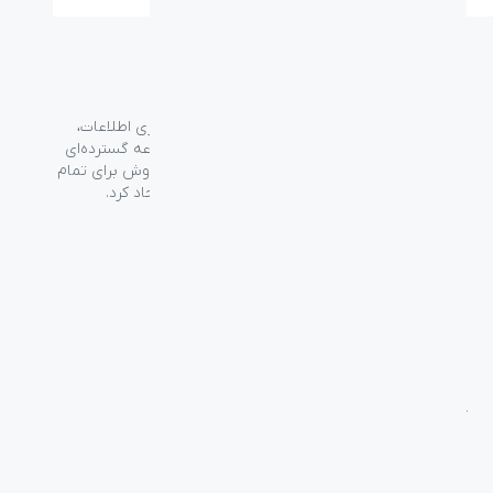
گروه فراسو با بیش از ۳۵ سال تجربه در حوزه فناوری اطلاعات،
شرکت اسپیرو را در سال ۱۳۸۹ به منظور ارائه مجموعه گسترده‌ای
از خدمات واردات، توزیع، فروش و خدمات پس از فروش برای تمام
محصولات مصرفی الکترونیک و رایانه‌ای در ایران ایجاد کرد.
دسترسی‌ سریع
سوالات متداول
از کجا بخرم
نظرسنجی و ثبت شکایت
بلاگ
درباره اسپیرو
تماس با ما
آموزشی
بررسی محصولات
فناوری
راهنمای خرید