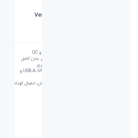
Vention 20000mAh Power Bank 22.5W
برند:
Vention
دسته:
پاور بانک
شارژ سریع ۲۲.۵ وات با پشتیبانی از پروتکل‌های PD و QC
ظرفیت واقعی ۲۰۰۰۰ میلی‌آمپرساعت برای چندین بار شارژ کامل
نمایشگر دیجیتال LED برای نمایش دقیق درصد باتری
امکان شارژ هم‌زمان چند دستگاه با درگاه‌های USB-A، USB-C و
Micro-USB
سیستم‌های حفاظتی هوشمند در برابر افزایش جریان، اتصال کوتاه و
شارژ بیش از حد
ویژگی‌ها
مدل:
FHL
رنگ:
سفید
نوع رابط:
USB/USB-C/USB-Micro