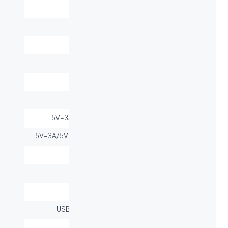
مدل:
FHL
رنگ:
سفید
نوع رابط:
USB/USB-C/USB-Micro
ظرفیت باتری:
20000mAh, 72Wh
ورودی USB-C:
5V=3A/9V=2A
ورودی USB-Micro:
5V=2A/9V=2A
خروجی USB-C:
5V=3A/9V=2.22A/12V=1.67A
خروجی USB-A 1/2:
5V=3A/5V=4.5A/9V=2A/12V=1.5A
حداکثر خروجی:
5V=3A
جنس:
PC+ABS
بسته بندی:
جعبه
اقلام همراه:
USB to USB-C Cable (0.2m)