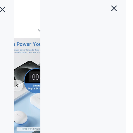
خانه
»
محصولات
»
Vention 20000mAh Power Bank 22.5W