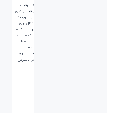
طراحی مقاوم، ظرفیت بالا
و پشتیبانی از فناوری‌های
شارژ سریع، این پاوربانک را
به انتخابی ایده‌آل برای
سفر، محل کار و استفاده
روزمره تبدیل کرده است.
با سازگاری گسترده با
گوشی، تبلت و سایر
گجت‌ها، همیشه انرژی
موردنیازتان در دسترس
خواهد بود.
مشخصات فنی