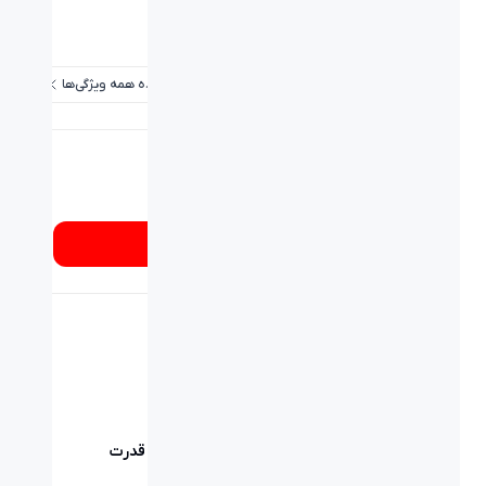
ظرفیت باتری:
20000mAh, 72Wh
ورودی USB-C:
5V=3A/9V=2A
مشاهده همه ویژگی‌ها
شماره تماس
۰۲۱۸۹۳۳۷
از کجا بخرم؟
شارژ سریع، قدرت
همیشگی