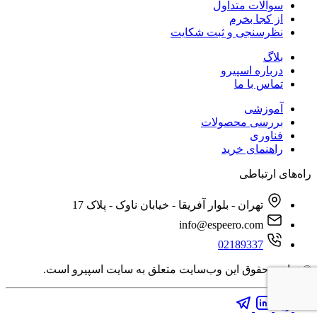
سوالات متداول
از کجا بخرم
نظرسنجی و ثبت شکایت
بلاگ
درباره اسپیرو
تماس با ما
آموزشی
بررسی محصولات
فناوری
راهنمای خرید
راه‌های ارتباطی
تهران - بلوار آفریقا - خیابان ناوک - پلاک 17
info@espeero.com
02189337
© تمامی حقوق این وب‌سایت متعلق به سایت اسپیرو است.