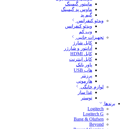
مانیتور گیمینگ
ماوس پد گیمینگ
گیم پد
ویدئو کنفرانس
ویدئو کنفرانس
وب کم
تجهیزات جانبی
کابل شارژ
آداپتور و شارژر
کابل HDMI
کابل اینترنت
پاور بانک
هاب USB
پرزنتر
هارمونی
لوازم خانگی
غذا ساز
توستر
برندها
Logitech
Logitech G
Bang & Olufsen
Beyond