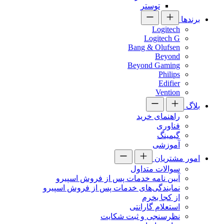
توستر
برندها
Logitech
Logitech G
Bang & Olufsen
Beyond
Beyond Gaming
Philips
Edifier
Vention
بلاگ
راهنمای خرید
فناوری
گیمینگ
آموزشی
امور مشتریان
سوالات متداول
آیین نامه خدمات پس از فروش اسپیرو
نمایندگی‌های خدمات پس از فروش اسپیرو
از کجا بخرم
استعلام گارانتی
نظرسنجی و ثبت شکایت