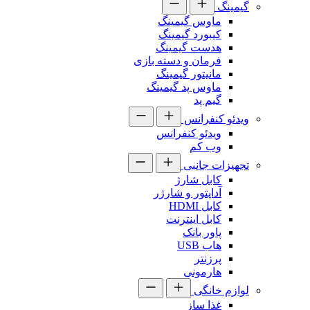
گیمینگ
ماوس گیمینگ
کیبورد گیمینگ
هدست گیمینگ
فرمان و دسته بازی
مانیتور گیمینگ
ماوس پد گیمینگ
گیم پد
ویدئو کنفرانس
ویدئو کنفرانس
وب کم
تجهیزات جانبی
کابل شارژ
آداپتور و شارژر
کابل HDMI
کابل اینترنت
پاور بانک
هاب USB
پرزنتر
هارمونی
لوازم خانگی
غذا ساز