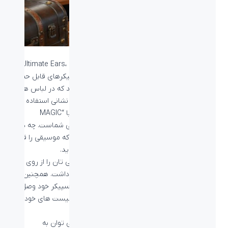
بهترین اسپیکرهای دنیا، با نسل بعدی اسپیکر های Ultimate Ears،
BOOM3 و MEGABOOM3، بهترهم شدند. این اسپیکرهای قابل حمل،
ضد آب و بلوتوث، با رویه ی فابریکی طراحی شده اند که در لباس های
مسابقه ی موتور سواری و بعضی از تجهیزات آتش نشانی استفاده می
شود. همچنین این اسپیکر ها دارای دکمه جادویی یا “MAGIC
BUTTON” هستند که کنترل مناسبی برای موسیقی شماست. چه در
فستیوالی در صحرا باشید یا در استخر، با اسپیکری که موسیقی را قابل
حمل تر، با دوام تر و هیجانی تر می کند، متمایز شوید.
با دکمه جدید MAGIC BUTTON می توانید موسیقی تان را از روی
اسپیکر کنترل کنید و احتیاجی به تلفنتان نخواهید داشت. همچنین
وقتی با برنامه BOOM و MEGABOOM در iOS به اسپیکر خود وصل
می شوید، بلافاصله در Apple Music به تمام پلی لیست های خود
دسترسی خواهید داشت.
از دیگر قابلیت های BOOM 3 وMEGABOOM 3 می توان به