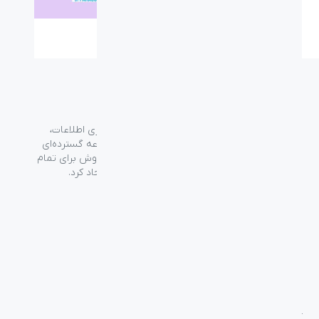
گروه فراسو با بیش از ۳۵ سال تجربه در حوزه فناوری اطلاعات،
شرکت اسپیرو را در سال ۱۳۸۹ به منظور ارائه مجموعه گسترده‌ای
از خدمات واردات، توزیع، فروش و خدمات پس از فروش برای تمام
محصولات مصرفی الکترونیک و رایانه‌ای در ایران ایجاد کرد.
دسترسی‌ سریع
سوالات متداول
از کجا بخرم
نظرسنجی و ثبت شکایت
بلاگ
درباره اسپیرو
تماس با ما
آموزشی