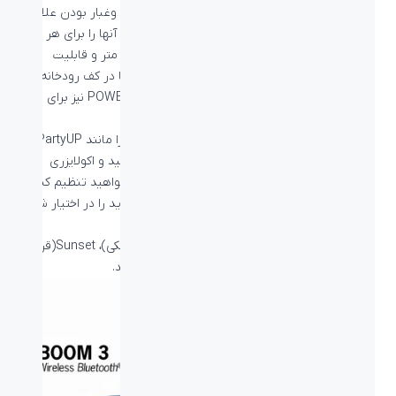
گواهینامه IP67 آنها اشاره کرد که به معنی ضد گرد وغبار بودن علاوه
بر ضد آب و ضد ضربه بودن این اسپیکر هاست، که آنها را برای هر
شرایطی آماده می سازد. این اسپیکرها دارای برد ۴۵ متر و قابلیت
شناور شدن روی آب دارند، پس نگران گم کردن آنها در کف رودخانه
نباشید. همچنین این اسپیکر ها با داک شارژ POWER UP نیز برای
شارژ به صورت بی سیم کار می کنند.
برنامه های BOOM و MEGABOOM قابلیت هایی را مانند PartyUP که
با آن می توانید تا ۱۵۰ اسپیکر را به یکدیگر وصل کنید و اکولایزری
کاربردی تا بتوانید موسیقی تان را هر طور که می خواهید تنظیم کنید
و قابلیت کنترل اسپیکر از راه دور با رابط کاربری جدید را در اختیار شما
قرار می دهد.
BOOM3 و MEGABOOM3 در چهار رنگ Night(مشکی)، Sunset(قرمز)،
Lagoon(آبی) و Ultraviolet(بنفش) عرضه می شوند.