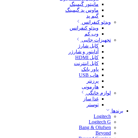
مانیتور گیمینگ
ماوس پد گیمینگ
گیم پد
ویدئو کنفرانس
ویدئو کنفرانس
وب کم
تجهیزات جانبی
کابل شارژ
آداپتور و شارژر
کابل HDMI
کابل اینترنت
پاور بانک
هاب USB
پرزنتر
هارمونی
لوازم خانگی
غذا ساز
توستر
برندها
Logitech
Logitech G
Bang & Olufsen
Beyond