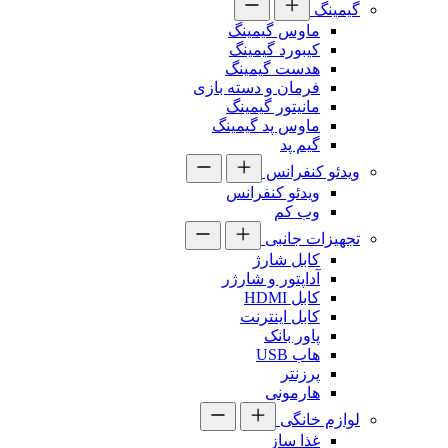
گیمینگ
ماوس گیمینگ
کیبورد گیمینگ
هدست گیمینگ
فرمان و دسته بازی
مانیتور گیمینگ
ماوس پد گیمینگ
گیم پد
ویدئو کنفرانس
ویدئو کنفرانس
وب کم
تجهیزات جانبی
کابل شارژ
آداپتور و شارژر
کابل HDMI
کابل اینترنت
پاور بانک
هاب USB
پرزنتر
هارمونی
لوازم خانگی
غذا ساز