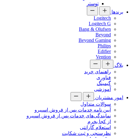
توستر
برندها
Logitech
Logitech G
Bang & Olufsen
Beyond
Beyond Gaming
Philips
Edifier
Vention
بلاگ
راهنمای خرید
فناوری
گیمینگ
آموزشی
امور مشتریان
سوالات متداول
آیین نامه خدمات پس از فروش اسپیرو
نمایندگی‌های خدمات پس از فروش اسپیرو
از کجا بخرم
استعلام گارانتی
نظرسنجی و ثبت شکایت