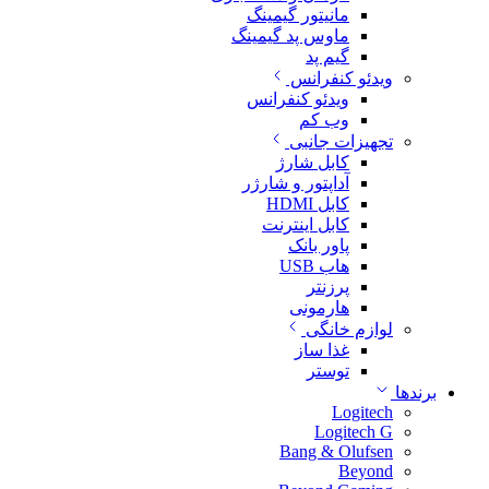
مانیتور گیمینگ
ماوس پد گیمینگ
گیم پد
ویدئو کنفرانس
ویدئو کنفرانس
وب کم
تجهیزات جانبی
کابل شارژ
آداپتور و شارژر
کابل HDMI
کابل اینترنت
پاور بانک
هاب USB
پرزنتر
هارمونی
لوازم خانگی
غذا ساز
توستر
برندها
Logitech
Logitech G
Bang & Olufsen
Beyond