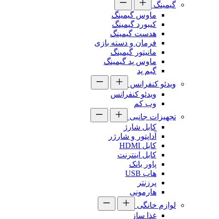
گیمینگ
ماوس گیمینگ
کیبورد گیمینگ
هدست گیمینگ
فرمان و دسته بازی
مانیتور گیمینگ
ماوس پد گیمینگ
گیم پد
ویدئو کنفرانس
ویدئو کنفرانس
وب کم
تجهیزات جانبی
کابل شارژ
آداپتور و شارژر
کابل HDMI
کابل اینترنت
پاور بانک
هاب USB
پرزنتر
هارمونی
لوازم خانگی
غذا ساز