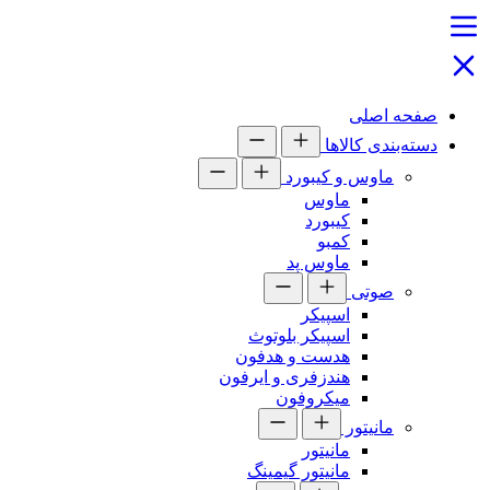
صفحه اصلی
دسته‌بندی کالاها
ماوس و کیبورد
ماوس
کیبورد
کمبو
ماوس پد
صوتی
اسپیکر
اسپیکر بلوتوث
هدست و هدفون
هندزفری و ایرفون
میکروفون
مانیتور
مانیتور
مانیتور گیمینگ