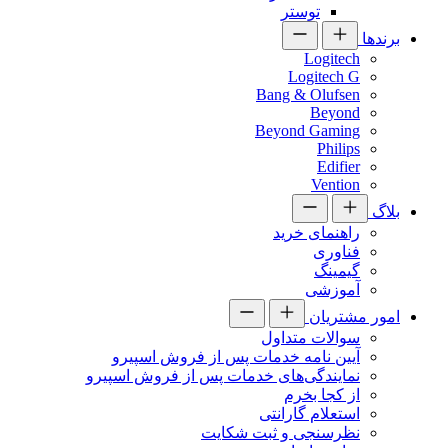
توستر
برندها
Logitech
Logitech G
Bang & Olufsen
Beyond
Beyond Gaming
Philips
Edifier
Vention
بلاگ
راهنمای خرید
فناوری
گیمینگ
آموزشی
امور مشتریان
سوالات متداول
آیین نامه خدمات پس از فروش اسپیرو
نمایندگی‌های خدمات پس از فروش اسپیرو
از کجا بخرم
استعلام گارانتی
نظرسنجی و ثبت شکایت