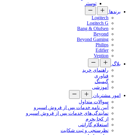
توستر
برندها
Logitech
Logitech G
Bang & Olufsen
Beyond
Beyond Gaming
Philips
Edifier
Vention
بلاگ
راهنمای خرید
فناوری
گیمینگ
آموزشی
امور مشتریان
سوالات متداول
آیین نامه خدمات پس از فروش اسپیرو
نمایندگی‌های خدمات پس از فروش اسپیرو
از کجا بخرم
استعلام گارانتی
نظرسنجی و ثبت شکایت