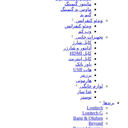
مانیتور گیمینگ
ماوس پد گیمینگ
گیم پد
ویدئو کنفرانس
ویدئو کنفرانس
وب کم
تجهیزات جانبی
کابل شارژ
آداپتور و شارژر
کابل HDMI
کابل اینترنت
پاور بانک
هاب USB
پرزنتر
هارمونی
لوازم خانگی
غذا ساز
توستر
برندها
Logitech
Logitech G
Bang & Olufsen
Beyond