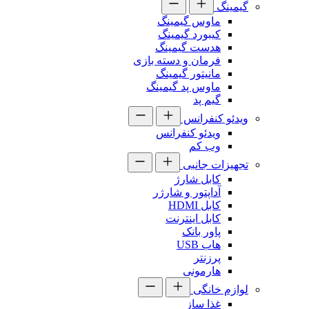
گیمینگ
ماوس گیمینگ
کیبورد گیمینگ
هدست گیمینگ
فرمان و دسته بازی
مانیتور گیمینگ
ماوس پد گیمینگ
گیم پد
ویدئو کنفرانس
ویدئو کنفرانس
وب کم
تجهیزات جانبی
کابل شارژ
آداپتور و شارژر
کابل HDMI
کابل اینترنت
پاور بانک
هاب USB
پرزنتر
هارمونی
لوازم خانگی
غذا ساز