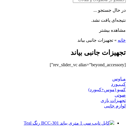
در حال جستجو ...
نتیجه‌ای یافت نشد.
مشاهده بیشتر
خانه
»
تجهیزات جانبی بیاند
تجهیزات جانبی بیاند
[rev_slider_vc alias=”beyond_accessory”]
مـاوس
کیـبـورد
کمبو (موس+کیبورد)
صوتی
تجهیزات بازی
لوازم جانبی