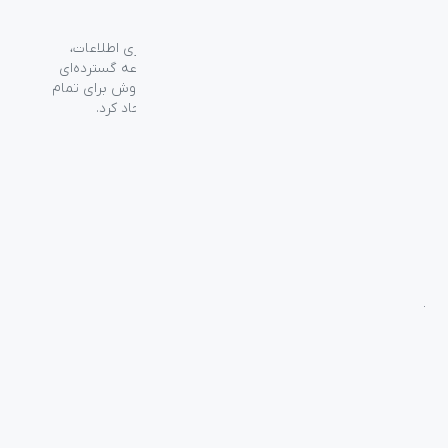
گروه فراسو با بیش از ۳۵ سال تجربه در حوزه فناوری اطلاعات،
شرکت اسپیرو را در سال ۱۳۸۹ به منظور ارائه مجموعه گسترده‌ای
از خدمات واردات، توزیع، فروش و خدمات پس از فروش برای تمام
محصولات مصرفی الکترونیک و رایانه‌ای در ایران ایجاد کرد.
دسترسی‌ سریع
سوالات متداول
از کجا بخرم
نظرسنجی و ثبت شکایت
بلاگ
درباره اسپیرو
تماس با ما
آموزشی
بررسی محصولات
فناوری
راهنمای خرید
راه‌های ارتباطی