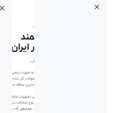
خانه
»
بلاگ
»
تجهیزات خانه هوشمند لاجیتک Harmony در ایران
تجهیزات خانه هوشمند
لاجیتک Harmony در ایران
تجهیزات خانه هوشمند لاجیتک Harmony در ایران به صورت رسمی و
انحصاری از طریق شرکت اسپیرو وارد ایران شد. محصولات ذکر شده با
عنوان هارمونی و در مدل های مختلف اکنون در دسترس علاقه مندان
به تکنولوژی روز دنیاست.
زمانی داشتن خانه ای هوشمند و امکان کنترل تمامی تجهیزات خانه از
راه دور، تصوری را در ذهن به وجود می آورد که این نوع امکانات تنها
برای افراد ثروتمند با خانه ها و لوازم خاص می باشد. همانطور که در