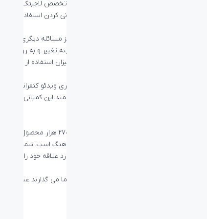
مورد تجهیزات ویدئو کنفراس لاجیتک اشاره کردیم، تخصص لاجیتک
ساده سازی تکنولوژی های پیچیده گذشته و همگانی کردن استفاده از
این محصولات است.
قیمت و پیچیدگی های استفاده از تجهیزات خاص نیز مسائله دیگری
بود که لاجیتک را بر آن داشت تا اقدامی مهم در زمینه تغییر و به روز
رسانی این تجهیزات کند. در واقع هر چه ساده تر، میزان استفاده از این
محصولات بیشتر است.
همان انقلابی که در زمینه تجهیزات ارتباطات تصویری ویدئو کنفرانس
لاجیتک اتفاق افتاد، این بار برای تجهیزات خانه هوشمند این کمپانی رخ
داد.
تجهیزات خانه هوشمند لاجیتک
این تجهیزات از نظر تطبیق پذیری با تعداد بیش از ۲۷۰ هزار محصول
سرگرمی و لوزام خانه هوشمند در سرتاسر دنیا هماهنگ است. شما از
طرق تنها لمس یک دکمه کنترل می توانید برند مورد علاقه خود را
کنترل کنید.
برخی از توانایی هایی که این محصولات در اختیار شما می گذارند عبارت
است از:
کنترل شبکه های تلویزیونی
کنترل گروهی و یا تکی تجهیزات خانه