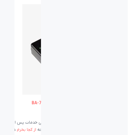
سوئیچ HDMI باکس 3 به 1 بیاند BA-716
سوئیچ‌های HDMI بیاند را می‌توانید با 18 ماه گارانتی خدمات پس از
فروش از نمایندگان فروش ما، لیست شده در صفحه
از کجا بخرم
در