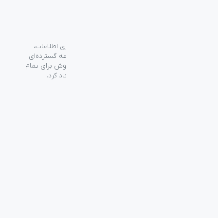
گروه فراسو با بیش از ۳۵ سال تجربه در حوزه فناوری اطلاعات،
شرکت اسپیرو را در سال ۱۳۸۹ به منظور ارائه مجموعه گسترده‌ای
از خدمات واردات، توزیع، فروش و خدمات پس از فروش برای تمام
محصولات مصرفی الکترونیک و رایانه‌ای در ایران ایجاد کرد.
دسترسی‌ سریع
سوالات متداول
از کجا بخرم
نظرسنجی و ثبت شکایت
بلاگ
درباره اسپیرو
تماس با ما
آموزشی
بررسی محصولات
فناوری
راهنمای خرید