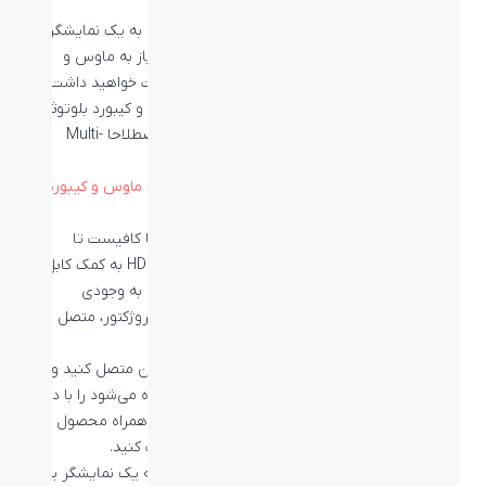
کنید.
این نکته را بدانید که اگر می‌خواهید چند کامپیوتر را به یک نمایشگر
متصل کنید، با استفاده از سوییچ HDMI همچنان نیاز به ماوس و
کیبوردهای مختلف برای کنترل کامپیوترهای متفاوت خواهید داشت،
مگر یک
سوئیچ KVM
تهیه کنید یا
ماوس بلوتوثی
و کیبورد بلوتوثی
که قابلیت اتصال به چند دستگاه داشته باشند یا اصطلاحا Multi-
Device باشند تهیه کنید.
بیشتر بخوانید:
اتصال چند کامپیوتر به یک مانیتور، ماوس و کیبورد
نحوه کار سوئیچ HDMI
کار و راه‌اندازی سوئیچ HDMI بسیار ساده‌است، تنها کافیست تا
دستگاه‌های خود را به ورودی‌ها یا Input سوئیچ HDMI به کمک کابل
HDMI متصل کنید و خروجی سوئیچ یا Output آن را به وجودی
نمایشگر خود، چه مانیتور باشد چه تلویزیون و چه پروژکتور، متصل
کنید.
همچنین ورودی برق خود سوئیچ را به ورودی DC آن متصل کنید و
دستگاه فعال که تصویر آن در نمایشگر نمایش داده می‌شود را با دکمه
سلکتور سوئیچ یا از طریق کنترل از راه دوی و آنتن همراه محصول که
باید به ورودی IR سوییچ HDMI متصل شود، انتخاب کنید.
به همین سادگی می‌توانید به اتصال چند دستگاه به یک نمایشگر یا