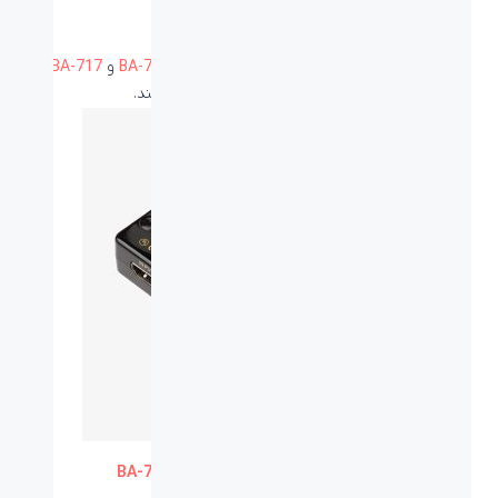
مانیتور به کمک سوییج HDMI بپردازید.
سوئیچ‌های HDMI بیاند
برند بیاند به ارائه سوئیچ‌های HDMI در دو مدل
BA-716
و
BA-717
پرداخته‌است که به ترتیب دارای ۳ و ۵ ورودی هستند.
سوئیچ HDMI باکس 5 به 1 بیاند BA-717