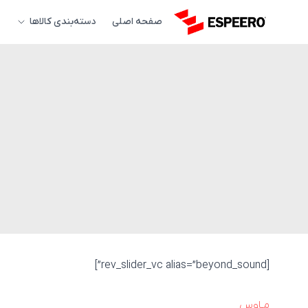
صفحه اصلی
دسته‌بندی کالاها
[rev_slider_vc alias=”beyond_sound”]
مـاوس