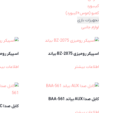
کیـبـورد
کمبو (موس+کیبورد)
تجهیزات بازی
لوازم جانبی
اسپیکر رومیزی BZ-2075 بیاند
اسپیکر رومیزی Z-2068
اطلاعات بیشتر
اطلاعات بی
کابل صدا AUX بیاند BAA-561
کابل صدا Type C به AUX بیاند BCA-561
اطلاعات بیشتر