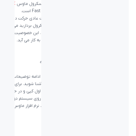
کلید ها را می دهد. نکته بسیار جالب درباره دکمه اسکرول ماوس
MX
MASTER 2S
، دو مرحله ای بودن و قابلیت Fast Scroll است.
برای درک بیشتر موضوع اسکرول ماوس را به صورت عادی حرکت دهید
حال با سرعت اسکرول بکشید و دست خود را از اسکرول بردارید می
توانید چرخش با سرعت بسیار زیاد را مشاهده کنید. این خصوصیت در
هنگام مشاهده مقالات با تعداد صفحات بالا بسیار به کار می آید.
اما اگر به تصویر سمت چپ نگاه کنید می توانید در ادامه توضیحات با
اصلی ترین ویژگی این ماوس یعنی قابلیت FLOW آشنا شوید. برای این
کار کافی است که فایل مورد نظر خود را در سیستم اول کپی و در حالی
که ماوس خود را به یک سیستم دیگر می کشید بر روی سیستم دوم
paste کنید. البته باید به خاطر داشته باشید که باید نرم افزار ماوس را
بر روی هر دو سیستم نصب کنید.