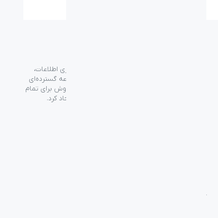
گروه فراسو با بیش از ۳۵ سال تجربه در حوزه فناوری اطلاعات،
شرکت اسپیرو را در سال ۱۳۸۹ به منظور ارائه مجموعه گسترده‌ای
از خدمات واردات، توزیع، فروش و خدمات پس از فروش برای تمام
محصولات مصرفی الکترونیک و رایانه‌ای در ایران ایجاد کرد.
دسترسی‌ سریع
سوالات متداول
از کجا بخرم
نظرسنجی و ثبت شکایت
بلاگ
درباره اسپیرو
تماس با ما
آموزشی
بررسی محصولات
فناوری