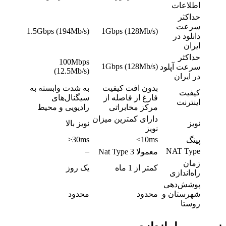
اطلاعات
حداکثر
سرعت
1.5Gbps (194Mb/s)
1Gbps (128Mb/s)
دانلود در
ایران
حداکثر
100Mbps
1Gbps (128Mb/s)
سرعت آپلود
(12.5Mb/s)
در ایران
بدون افت کیفیت
به شدت وابسته به
کیفیت
فارغ از فاصله از
سیگنال‌های
اینترنت
مرکز مخابراتی
رادیویی و محیط
دارای کمترین میزان
نویز
نویز بالا
نویز
30ms<
10ms>
پینگ
–
NAT Type
معمولا Nat Type 3
زمان
کمتر از 1 ماه
یک روز
راه‌اندازی
پوشش‌دهی
شهرستان و
محدود
محدود
روستا