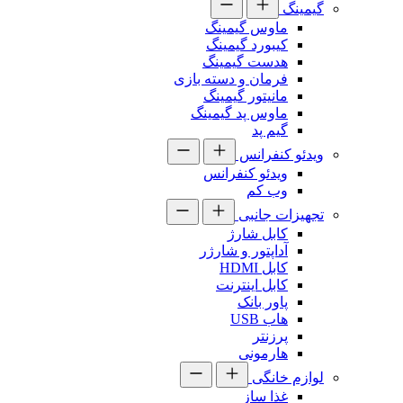
گیمینگ
ماوس گیمینگ
کیبورد گیمینگ
هدست گیمینگ
فرمان و دسته بازی
مانیتور گیمینگ
ماوس پد گیمینگ
گیم پد
ویدئو کنفرانس
ویدئو کنفرانس
وب کم
تجهیزات جانبی
کابل شارژ
آداپتور و شارژر
کابل HDMI
کابل اینترنت
پاور بانک
هاب USB
پرزنتر
هارمونی
لوازم خانگی
غذا ساز