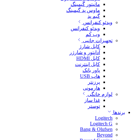
مانیتور گیمینگ
ماوس پد گیمینگ
گیم پد
ویدئو کنفرانس
ویدئو کنفرانس
وب کم
تجهیزات جانبی
کابل شارژ
آداپتور و شارژر
کابل HDMI
کابل اینترنت
پاور بانک
هاب USB
پرزنتر
هارمونی
لوازم خانگی
غذا ساز
توستر
برندها
Logitech
Logitech G
Bang & Olufsen
Beyond