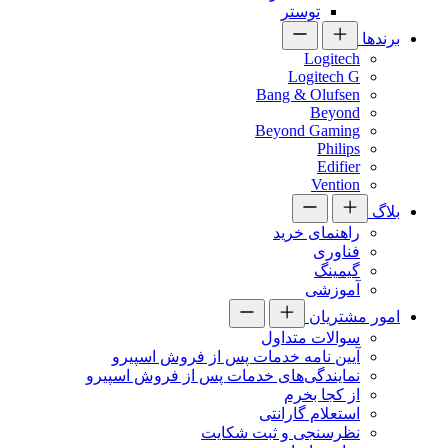
توستر
برندها
Logitech
Logitech G
Bang & Olufsen
Beyond
Beyond Gaming
Philips
Edifier
Vention
بلاگ
راهنمای خرید
فناوری
گیمینگ
آموزشی
امور مشتریان
سوالات متداول
آیین نامه خدمات پس از فروش اسپیرو
نمایندگی‌های خدمات پس از فروش اسپیرو
از کجا بخرم
استعلام گارانتی
نظرسنجی و ثبت شکایت