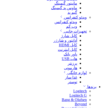
مانیتور گیمینگ
ماوس پد گیمینگ
گیم پد
ویدئو کنفرانس
ویدئو کنفرانس
وب کم
تجهیزات جانبی
کابل شارژ
آداپتور و شارژر
کابل HDMI
کابل اینترنت
پاور بانک
هاب USB
پرزنتر
هارمونی
لوازم خانگی
غذا ساز
توستر
برندها
Logitech
Logitech G
Bang & Olufsen
Beyond