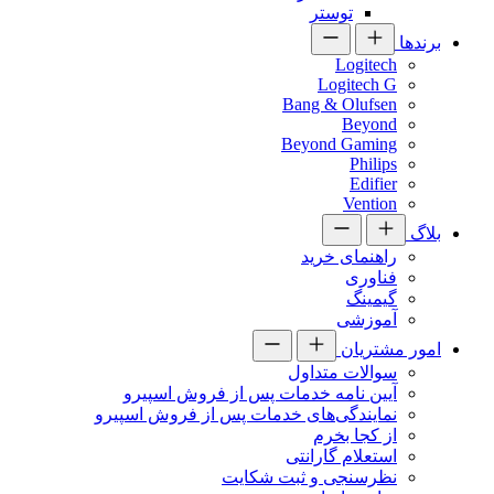
توستر
برندها
Logitech
Logitech G
Bang & Olufsen
Beyond
Beyond Gaming
Philips
Edifier
Vention
بلاگ
راهنمای خرید
فناوری
گیمینگ
آموزشی
امور مشتریان
سوالات متداول
آیین نامه خدمات پس از فروش اسپیرو
نمایندگی‌های خدمات پس از فروش اسپیرو
از کجا بخرم
استعلام گارانتی
نظرسنجی و ثبت شکایت