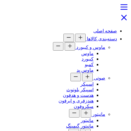
صفحه اصلی
دسته‌بندی کالاها
ماوس و کیبورد
ماوس
کیبورد
کمبو
ماوس پد
صوتی
اسپیکر
اسپیکر بلوتوث
هدست و هدفون
هندزفری و ایرفون
میکروفون
مانیتور
مانیتور
مانیتور گیمینگ