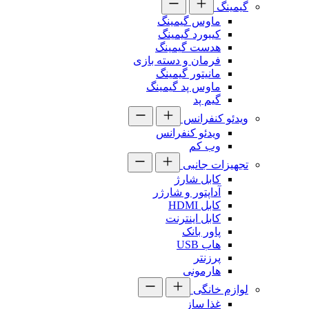
گیمینگ
ماوس گیمینگ
کیبورد گیمینگ
هدست گیمینگ
فرمان و دسته بازی
مانیتور گیمینگ
ماوس پد گیمینگ
گیم پد
ویدئو کنفرانس
ویدئو کنفرانس
وب کم
تجهیزات جانبی
کابل شارژ
آداپتور و شارژر
کابل HDMI
کابل اینترنت
پاور بانک
هاب USB
پرزنتر
هارمونی
لوازم خانگی
غذا ساز