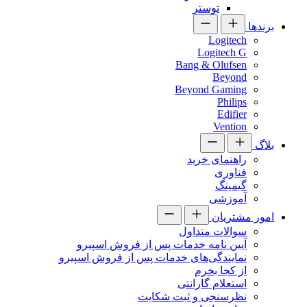
توستر
برندها
Logitech
Logitech G
Bang & Olufsen
Beyond
Beyond Gaming
Philips
Edifier
Vention
بلاگ
راهنمای خرید
فناوری
گیمینگ
آموزشی
امور مشتریان
سوالات متداول
آیین نامه خدمات پس از فروش اسپیرو
نمایندگی‌های خدمات پس از فروش اسپیرو
از کجا بخرم
استعلام گارانتی
نظرسنجی و ثبت شکایت