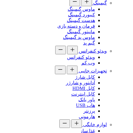
گیمینگ
ماوس گیمینگ
کیبورد گیمینگ
هدست گیمینگ
فرمان و دسته بازی
مانیتور گیمینگ
ماوس پد گیمینگ
گیم پد
ویدئو کنفرانس
ویدئو کنفرانس
وب کم
تجهیزات جانبی
کابل شارژ
آداپتور و شارژر
کابل HDMI
کابل اینترنت
پاور بانک
هاب USB
پرزنتر
هارمونی
لوازم خانگی
غذا ساز