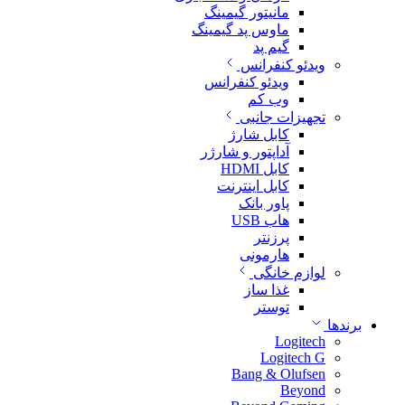
مانیتور گیمینگ
ماوس پد گیمینگ
گیم پد
ویدئو کنفرانس
ویدئو کنفرانس
وب کم
تجهیزات جانبی
کابل شارژ
آداپتور و شارژر
کابل HDMI
کابل اینترنت
پاور بانک
هاب USB
پرزنتر
هارمونی
لوازم خانگی
غذا ساز
توستر
برندها
Logitech
Logitech G
Bang & Olufsen
Beyond