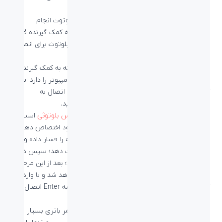
خود دارد.
اتصال این دستگاه به کمک گیرنده یونیفایینگ و بلوتوث انجام
می‌شود. این کیبورد توانایی اتصال به یک دستگاه به کمک گیرنده USB
و دو دستگاه دیگر به کمک بلوتوث و یا استفاده از بلوتوث برای اتصال
هر 3 دستگاه است.
پربازدهی‌ترین حالت اتصال این کیبورد زمانی است که به کمک گیرنده
USB یونیفای که توانایی اتصال 6 دستگاه به یک کامپیوتر را دارد این
کیبورد را به همراه ماوس به کامپیوتر متصل کرده و اتصال به
دستگاه‌های دیگر خود را به کمک بلوتوث انجام دهید.
نحوه متصل کردن لاجیتک K780 مشابه
اتصال ماوس بلوتوثی
است.
ابتدا شماره دستگاهی که می‌خواهید برای کیبورد خود اختصاص دهید را
با فشار دکمه شماره دستگاه انتخاب کنید؛ این دکمه را فشار داده و
نگه‌دارید تا چراغ آن به حالت چشمک زن تغییر حالت دهد؛ سپس در
دستگاه خود کیبورد Logitech K780 را انتخاب کنید؛ بعد از این مرحله
عددی در نمایشگر دستگاه به شما نمایش داده خواهد شد و با وارد
کردن آن عدد در قسمت نامبرپد کیبورد و کلیک دکمه Enter اتصال را
تأیید کنید.
به طور کلی کیبورد و ماوس‌های وایرلس لاجیتک عمر باتری بسیار