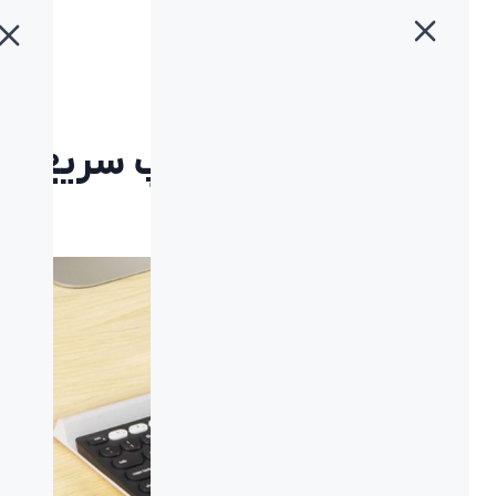
خانه
»
بلاگ
»
لاجیتک K780 – تایپ سریع با هر دستگاهی
لاجیتک K780 – تایپ سریع
با هر دستگاهی