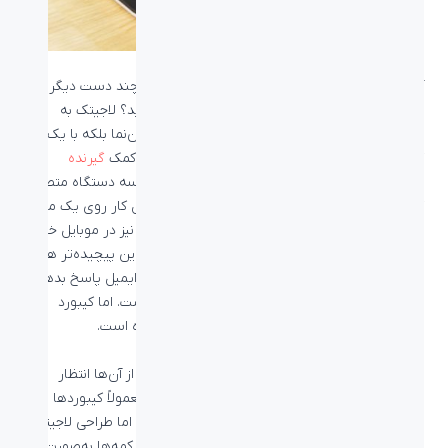
آیا تا به حال برایتان پیش آمده که آرزو کنید کاش چند دست دیگر هم
داشتید و چند کار را به‌صورت همزمان انجام می‌دادید؟ لاجیتک به
تحقق این رؤیا کمک کرده، البته نه با ربات‌های انسان‌نما بلکه با یک
کیبورد متفاوت. کیبورد لاجیتک K780 را می‌توان به کمک
گیرنده
یونیفایینگ لاجیتک
و بلوتوث به‌صورت همزمان به سه دستگاه متصل
کرد. شاید خیلی از مواقع پیش آمده باشد که در حال کار روی یک متن
طولانی در کامپیوتر رومیزی خود هستید و همزمان نیز در موبایل خود
با یکی از دوستانتان چت می‌کنید. چه بسا شرایط از این پیچیده‌تر هم
باشد و بخواهید همزمان روی تبلت خود نیز به یک ایمیل پاسخ بدهید.
جابجایی بین دستگاه‌ها کاری سخت و گیج‌کننده است. اما کیبورد
لاجیتک K780 با سه دکمه این مشکل را برطرف کرده است.
کیفیت ساخت و طراحی
به‌طور کلی کیبوردها محصولاتی نیستند که کاربران از آن‌ها انتظار
ویژگی‌های نوآورانه و فناورانه خاص داشته باشند. معمولاً کیبوردها
صرفاً یک وسیله برای انجام کارهای روزمره هستند. اما طراحی لاجیتک
K780 این قاعده را به چالش کشیده است. طراحی دکمه‌ها به‌صورت