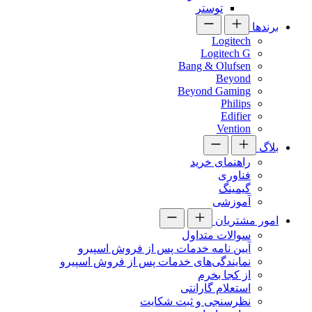
توستر
برندها
Logitech
Logitech G
Bang & Olufsen
Beyond
Beyond Gaming
Philips
Edifier
Vention
بلاگ
راهنمای خرید
فناوری
گیمینگ
آموزشی
امور مشتریان
سوالات متداول
آیین نامه خدمات پس از فروش اسپیرو
نمایندگی‌های خدمات پس از فروش اسپیرو
از کجا بخرم
استعلام گارانتی
نظرسنجی و ثبت شکایت