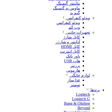
مانیتور گیمینگ
ماوس پد گیمینگ
گیم پد
ویدئو کنفرانس
ویدئو کنفرانس
وب کم
تجهیزات جانبی
کابل شارژ
آداپتور و شارژر
کابل HDMI
کابل اینترنت
پاور بانک
هاب USB
پرزنتر
هارمونی
لوازم خانگی
غذا ساز
توستر
برندها
Logitech
Logitech G
Bang & Olufsen
Beyond