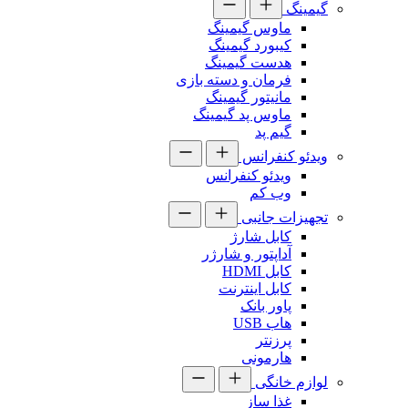
گیمینگ
ماوس گیمینگ
کیبورد گیمینگ
هدست گیمینگ
فرمان و دسته بازی
مانیتور گیمینگ
ماوس پد گیمینگ
گیم پد
ویدئو کنفرانس
ویدئو کنفرانس
وب کم
تجهیزات جانبی
کابل شارژ
آداپتور و شارژر
کابل HDMI
کابل اینترنت
پاور بانک
هاب USB
پرزنتر
هارمونی
لوازم خانگی
غذا ساز