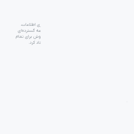
گروه فراسو با بیش از ۳۵ سال تجربه در حوزه فناوری اطلاعات،
شرکت اسپیرو را در سال ۱۳۸۹ به منظور ارائه مجموعه گسترده‌ای
از خدمات واردات، توزیع، فروش و خدمات پس از فروش برای تمام
محصولات مصرفی الکترونیک و رایانه‌ای در ایران ایجاد کرد.
دسترسی‌ سریع
سوالات متداول
از کجا بخرم
نظرسنجی و ثبت شکایت
بلاگ
درباره اسپیرو
تماس با ما
آموزشی
بررسی محصولات
فناوری
راهنمای خرید