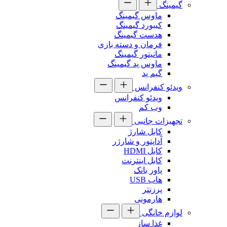
گیمینگ
ماوس گیمینگ
کیبورد گیمینگ
هدست گیمینگ
فرمان و دسته بازی
مانیتور گیمینگ
ماوس پد گیمینگ
گیم پد
ویدئو کنفرانس
ویدئو کنفرانس
وب کم
تجهیزات جانبی
کابل شارژ
آداپتور و شارژر
کابل HDMI
کابل اینترنت
پاور بانک
هاب USB
پرزنتر
هارمونی
لوازم خانگی
غذا ساز