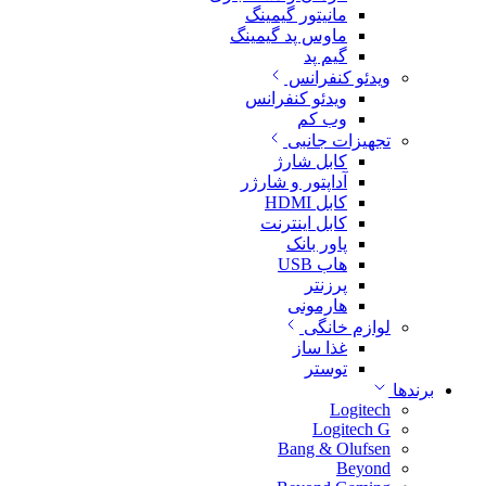
مانیتور گیمینگ
ماوس پد گیمینگ
گیم پد
ویدئو کنفرانس
ویدئو کنفرانس
وب کم
تجهیزات جانبی
کابل شارژ
آداپتور و شارژر
کابل HDMI
کابل اینترنت
پاور بانک
هاب USB
پرزنتر
هارمونی
لوازم خانگی
غذا ساز
توستر
برندها
Logitech
Logitech G
Bang & Olufsen
Beyond