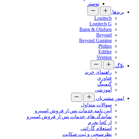
توستر
برندها
Logitech
Logitech G
Bang & Olufsen
Beyond
Beyond Gaming
Philips
Edifier
Vention
بلاگ
راهنمای خرید
فناوری
گیمینگ
آموزشی
امور مشتریان
سوالات متداول
آیین نامه خدمات پس از فروش اسپیرو
نمایندگی‌های خدمات پس از فروش اسپیرو
از کجا بخرم
استعلام گارانتی
نظرسنجی و ثبت شکایت