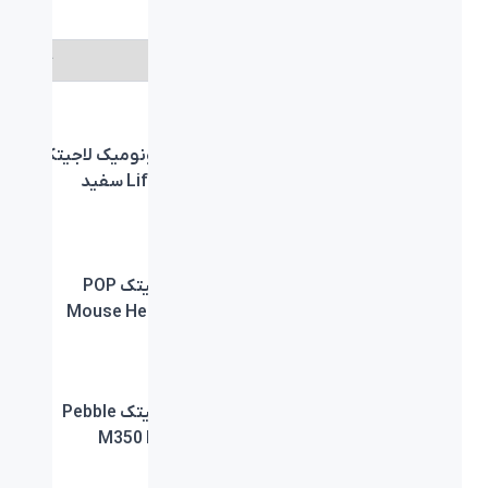
انتخاب برند
ماوس لاجیتک سفید
ماوس ارگونومیک لاجیتک
MOUSE SILENT M220
Lift Vertical سفید
RF OFF WHITE
ماوس لاجیتک POP
ماوس ارگونومیک لاجیتک
Mouse Heartbreker
Lift Vertical مشکی
ماوس لاجیتک POP
ماوس لاجیتک Pebble
M350 Blueberry
Mouse Daydream