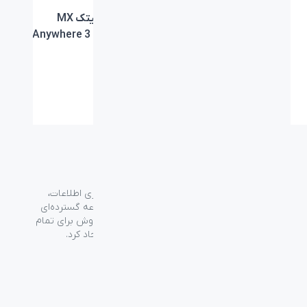
ماوس لاجیتک MX
ماوس لاجیتک MX
Anywhere 3 Pale Grey
Anywhere 3 Rose
←
۴
۳
۲
۱
گروه فراسو با بیش از ۳۵ سال تجربه در حوزه فناوری اطلاعات،
شرکت اسپیرو را در سال ۱۳۸۹ به منظور ارائه مجموعه گسترده‌ای
از خدمات واردات، توزیع، فروش و خدمات پس از فروش برای تمام
محصولات مصرفی الکترونیک و رایانه‌ای در ایران ایجاد کرد.
دسترسی‌ سریع
سوالات متداول
از کجا بخرم