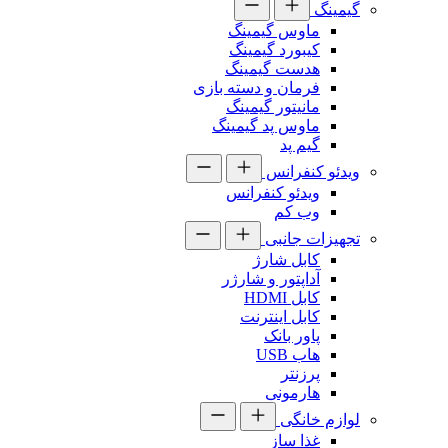
گیمینگ
ماوس گیمینگ
کیبورد گیمینگ
هدست گیمینگ
فرمان و دسته بازی
مانیتور گیمینگ
ماوس پد گیمینگ
گیم پد
ویدئو کنفرانس
ویدئو کنفرانس
وب کم
تجهیزات جانبی
کابل شارژ
آداپتور و شارژر
کابل HDMI
کابل اینترنت
پاور بانک
هاب USB
پرزنتر
هارمونی
لوازم خانگی
غذا ساز