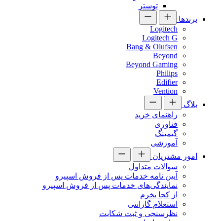
توستر
برندها
Logitech
Logitech G
Bang & Olufsen
Beyond
Beyond Gaming
Philips
Edifier
Vention
بلاگ
راهنمای خرید
فناوری
گیمینگ
آموزشی
امور مشتریان
سوالات متداول
آیین نامه خدمات پس از فروش اسپیرو
نمایندگی‌های خدمات پس از فروش اسپیرو
از کجا بخرم
استعلام گارانتی
نظرسنجی و ثبت شکایت