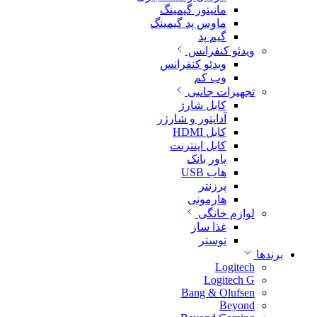
مانیتور گیمینگ
ماوس پد گیمینگ
گیم پد
ویدئو کنفرانس
ویدئو کنفرانس
وب کم
تجهیزات جانبی
کابل شارژ
آداپتور و شارژر
کابل HDMI
کابل اینترنت
پاور بانک
هاب USB
پرزنتر
هارمونی
لوازم خانگی
غذا ساز
توستر
برندها
Logitech
Logitech G
Bang & Olufsen
Beyond