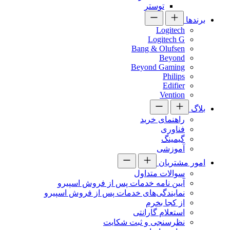
توستر
برندها
Logitech
Logitech G
Bang & Olufsen
Beyond
Beyond Gaming
Philips
Edifier
Vention
بلاگ
راهنمای خرید
فناوری
گیمینگ
آموزشی
امور مشتریان
سوالات متداول
آیین نامه خدمات پس از فروش اسپیرو
نمایندگی‌های خدمات پس از فروش اسپیرو
از کجا بخرم
استعلام گارانتی
نظرسنجی و ثبت شکایت