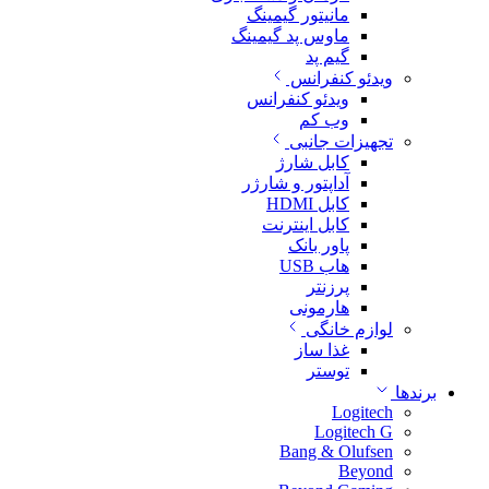
مانیتور گیمینگ
ماوس پد گیمینگ
گیم پد
ویدئو کنفرانس
ویدئو کنفرانس
وب کم
تجهیزات جانبی
کابل شارژ
آداپتور و شارژر
کابل HDMI
کابل اینترنت
پاور بانک
هاب USB
پرزنتر
هارمونی
لوازم خانگی
غذا ساز
توستر
برندها
Logitech
Logitech G
Bang & Olufsen
Beyond