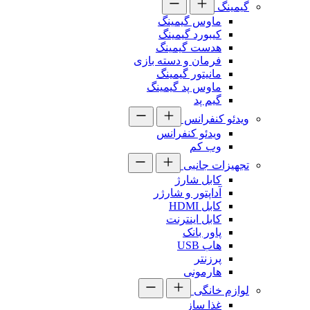
گیمینگ
ماوس گیمینگ
کیبورد گیمینگ
هدست گیمینگ
فرمان و دسته بازی
مانیتور گیمینگ
ماوس پد گیمینگ
گیم پد
ویدئو کنفرانس
ویدئو کنفرانس
وب کم
تجهیزات جانبی
کابل شارژ
آداپتور و شارژر
کابل HDMI
کابل اینترنت
پاور بانک
هاب USB
پرزنتر
هارمونی
لوازم خانگی
غذا ساز