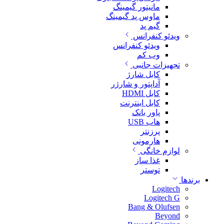
مانیتور گیمینگ
ماوس پد گیمینگ
گیم پد
ویدئو کنفرانس
ویدئو کنفرانس
وب کم
تجهیزات جانبی
کابل شارژ
آداپتور و شارژر
کابل HDMI
کابل اینترنت
پاور بانک
هاب USB
پرزنتر
هارمونی
لوازم خانگی
غذا ساز
توستر
برندها
Logitech
Logitech G
Bang & Olufsen
Beyond