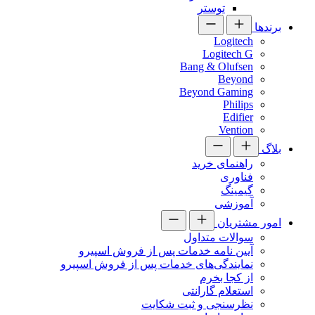
توستر
برندها
Logitech
Logitech G
Bang & Olufsen
Beyond
Beyond Gaming
Philips
Edifier
Vention
بلاگ
راهنمای خرید
فناوری
گیمینگ
آموزشی
امور مشتریان
سوالات متداول
آیین نامه خدمات پس از فروش اسپیرو
نمایندگی‌های خدمات پس از فروش اسپیرو
از کجا بخرم
استعلام گارانتی
نظرسنجی و ثبت شکایت