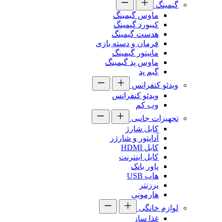
گیمینگ
ماوس گیمینگ
کیبورد گیمینگ
هدست گیمینگ
فرمان و دسته بازی
مانیتور گیمینگ
ماوس پد گیمینگ
گیم پد
ویدئو کنفرانس
ویدئو کنفرانس
وب کم
تجهیزات جانبی
کابل شارژ
آداپتور و شارژر
کابل HDMI
کابل اینترنت
پاور بانک
هاب USB
پرزنتر
هارمونی
لوازم خانگی
غذا ساز