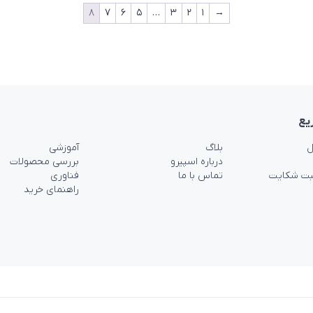
۸
۷
۶
۵
…
۳
۲
۱
→
یع
ل
بلاگ
آموزشی
درباره اسپیرو
بررسی محصولات
بت شکایت
تماس با ما
فناوری
راهنمای خرید