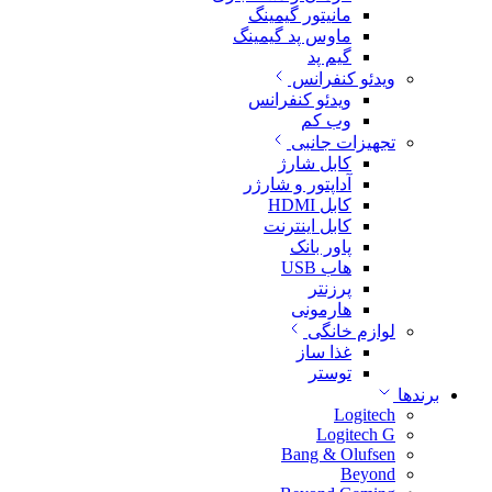
مانیتور گیمینگ
ماوس پد گیمینگ
گیم پد
ویدئو کنفرانس
ویدئو کنفرانس
وب کم
تجهیزات جانبی
کابل شارژ
آداپتور و شارژر
کابل HDMI
کابل اینترنت
پاور بانک
هاب USB
پرزنتر
هارمونی
لوازم خانگی
غذا ساز
توستر
برندها
Logitech
Logitech G
Bang & Olufsen
Beyond