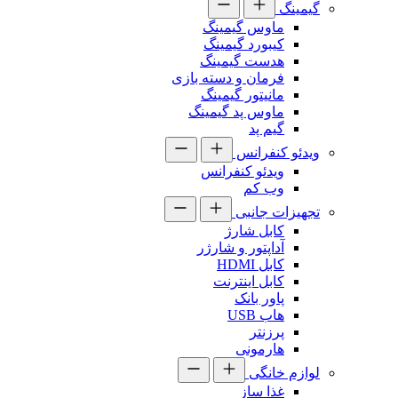
گیمینگ
ماوس گیمینگ
کیبورد گیمینگ
هدست گیمینگ
فرمان و دسته بازی
مانیتور گیمینگ
ماوس پد گیمینگ
گیم پد
ویدئو کنفرانس
ویدئو کنفرانس
وب کم
تجهیزات جانبی
کابل شارژ
آداپتور و شارژر
کابل HDMI
کابل اینترنت
پاور بانک
هاب USB
پرزنتر
هارمونی
لوازم خانگی
غذا ساز