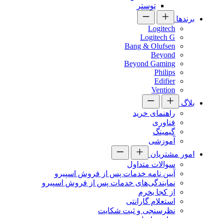
توستر
برندها
Logitech
Logitech G
Bang & Olufsen
Beyond
Beyond Gaming
Philips
Edifier
Vention
بلاگ
راهنمای خرید
فناوری
گیمینگ
آموزشی
امور مشتریان
سوالات متداول
آیین نامه خدمات پس از فروش اسپیرو
نمایندگی‌های خدمات پس از فروش اسپیرو
از کجا بخرم
استعلام گارانتی
نظرسنجی و ثبت شکایت