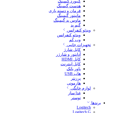
کیبورد گیمینگ
هدست گیمینگ
فرمان و دسته بازی
مانیتور گیمینگ
ماوس پد گیمینگ
گیم پد
ویدئو کنفرانس
ویدئو کنفرانس
وب کم
تجهیزات جانبی
کابل شارژ
آداپتور و شارژر
کابل HDMI
کابل اینترنت
پاور بانک
هاب USB
پرزنتر
هارمونی
لوازم خانگی
غذا ساز
توستر
برندها
Logitech
Logitech G