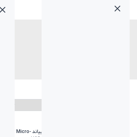
خانه
»
لوازم جانبی
لوازم جانبی
انتخاب برند
کابل شارژ LED دار Micro
کابل شارژ بیاند Micro-