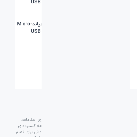
USB بیاند BUM-531
USB BUM-301
کابل شارژ 0.3 متر بیاند
کابل شارژ بیاندMicro-
USB BUM-401
Micro-USB BA-313
کابل شارژ بیاند Micro-
USB BUM-302
گروه فراسو با بیش از ۳۵ سال تجربه در حوزه فناوری اطلاعات،
شرکت اسپیرو را در سال ۱۳۸۹ به منظور ارائه مجموعه گسترده‌ای
از خدمات واردات، توزیع، فروش و خدمات پس از فروش برای تمام