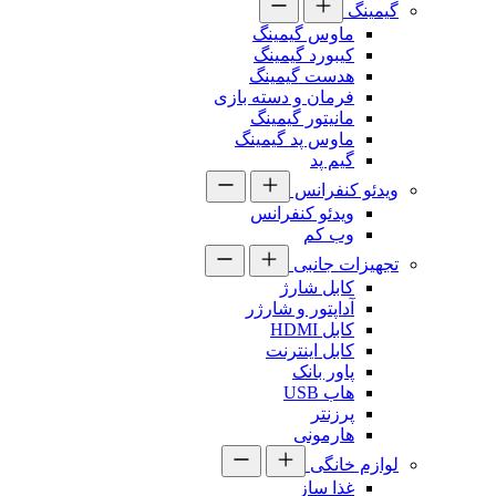
گیمینگ
ماوس گیمینگ
کیبورد گیمینگ
هدست گیمینگ
فرمان و دسته بازی
مانیتور گیمینگ
ماوس پد گیمینگ
گیم پد
ویدئو کنفرانس
ویدئو کنفرانس
وب کم
تجهیزات جانبی
کابل شارژ
آداپتور و شارژر
کابل HDMI
کابل اینترنت
پاور بانک
هاب USB
پرزنتر
هارمونی
لوازم خانگی
غذا ساز