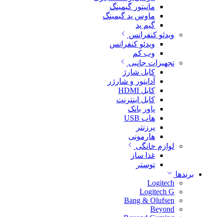
مانیتور گیمینگ
ماوس پد گیمینگ
گیم پد
ویدئو کنفرانس
ویدئو کنفرانس
وب کم
تجهیزات جانبی
کابل شارژ
آداپتور و شارژر
کابل HDMI
کابل اینترنت
پاور بانک
هاب USB
پرزنتر
هارمونی
لوازم خانگی
غذا ساز
توستر
برندها
Logitech
Logitech G
Bang & Olufsen
Beyond