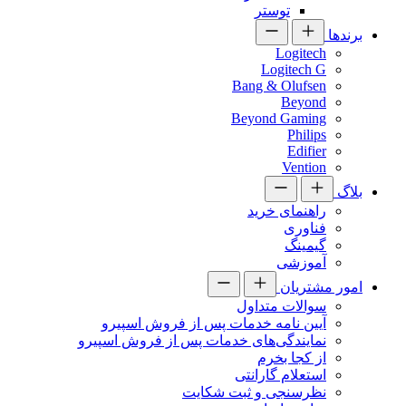
توستر
برندها
Logitech
Logitech G
Bang & Olufsen
Beyond
Beyond Gaming
Philips
Edifier
Vention
بلاگ
راهنمای خرید
فناوری
گیمینگ
آموزشی
امور مشتریان
سوالات متداول
آیین نامه خدمات پس از فروش اسپیرو
نمایندگی‌های خدمات پس از فروش اسپیرو
از کجا بخرم
استعلام گارانتی
نظرسنجی و ثبت شکایت