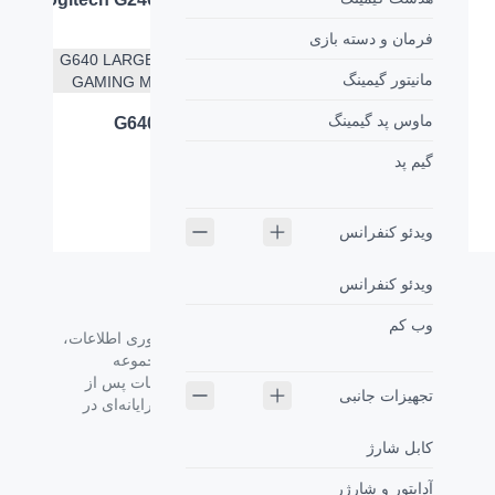
فرمان و دسته بازی
مانیتور گیمینگ
ماوس پد گیمینگ
ماوس پد سخت مخصوص
ماوس پد G640
بازی Logitech® G440
گیم پد
ویدئو کنفرانس
ویدئو کنفرانس
وب کم
گروه فراسو با بیش از 35 سال تجربه در حوزه فناوری اطلاعات،
شرکت اسپیرو را در سال 1389 به منظور ارائه مجموعه
گسترده‌ای از خدمات واردات، توزیع، فروش و خدمات پس از
تجهیزات جانبی
فروش برای تمام محصولات مصرفی الکترونیک و رایانه‌ای در
ایران ایجاد کرد.
کابل شارژ
دسترسی‌ سریع
آداپتور و شارژر