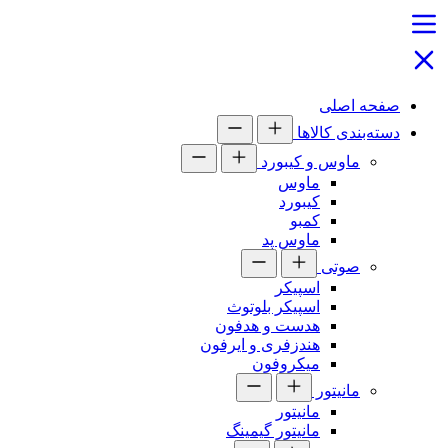
صفحه اصلی
دسته‌بندی کالاها
ماوس و کیبورد
ماوس
کیبورد
کمبو
ماوس پد
صوتی
اسپیکر
اسپیکر بلوتوث
هدست و هدفون
هندزفری و ایرفون
میکروفون
مانیتور
مانیتور
مانیتور گیمینگ