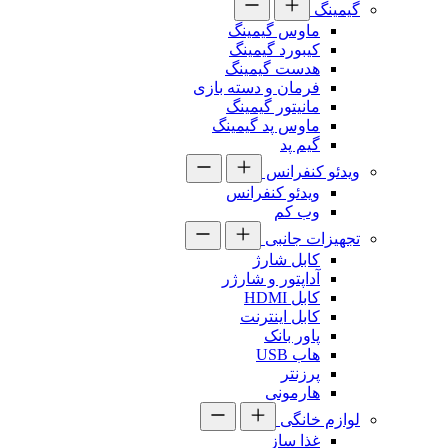
گیمینگ
ماوس گیمینگ
کیبورد گیمینگ
هدست گیمینگ
فرمان و دسته بازی
مانیتور گیمینگ
ماوس پد گیمینگ
گیم پد
ویدئو کنفرانس
ویدئو کنفرانس
وب کم
تجهیزات جانبی
کابل شارژ
آداپتور و شارژر
کابل HDMI
کابل اینترنت
پاور بانک
هاب USB
پرزنتر
هارمونی
لوازم خانگی
غذا ساز