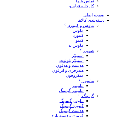
تماس با ما
کارخانه فراسو
صفحه اصلی
دسته‌بندی کالاها
ماوس و کیبورد
ماوس
کیبورد
کمبو
ماوس پد
صوتی
اسپیکر
اسپیکر بلوتوث
هدست و هدفون
هندزفری و ایرفون
میکروفون
مانیتور
مانیتور
مانیتور گیمینگ
گیمینگ
ماوس گیمینگ
کیبورد گیمینگ
هدست گیمینگ
فرمان و دسته بازی