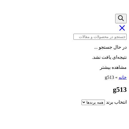
در حال جستجو ...
نتیجه‌ای یافت نشد.
مشاهده بیشتر
خانه
»
g513
g513
انتخاب برند