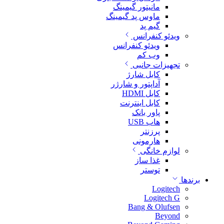
مانیتور گیمینگ
ماوس پد گیمینگ
گیم پد
ویدئو کنفرانس
ویدئو کنفرانس
وب کم
تجهیزات جانبی
کابل شارژ
آداپتور و شارژر
کابل HDMI
کابل اینترنت
پاور بانک
هاب USB
پرزنتر
هارمونی
لوازم خانگی
غذا ساز
توستر
برندها
Logitech
Logitech G
Bang & Olufsen
Beyond