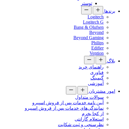
توستر
برندها
Logitech
Logitech G
Bang & Olufsen
Beyond
Beyond Gaming
Philips
Edifier
Vention
بلاگ
راهنمای خرید
فناوری
گیمینگ
آموزشی
امور مشتریان
سوالات متداول
آیین نامه خدمات پس از فروش اسپیرو
نمایندگی‌های خدمات پس از فروش اسپیرو
از کجا بخرم
استعلام گارانتی
نظرسنجی و ثبت شکایت