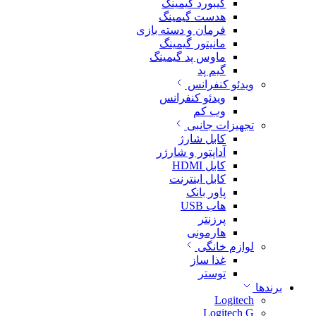
کیبورد گیمینگ
هدست گیمینگ
فرمان و دسته بازی
مانیتور گیمینگ
ماوس پد گیمینگ
گیم پد
ویدئو کنفرانس
ویدئو کنفرانس
وب کم
تجهیزات جانبی
کابل شارژ
آداپتور و شارژر
کابل HDMI
کابل اینترنت
پاور بانک
هاب USB
پرزنتر
هارمونی
لوازم خانگی
غذا ساز
توستر
برندها
Logitech
Logitech G