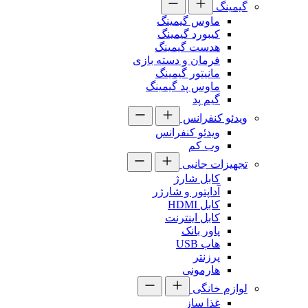
گیمینگ
ماوس گیمینگ
کیبورد گیمینگ
هدست گیمینگ
فرمان و دسته بازی
مانیتور گیمینگ
ماوس پد گیمینگ
گیم پد
ویدئو کنفرانس
ویدئو کنفرانس
وب کم
تجهیزات جانبی
کابل شارژ
آداپتور و شارژر
کابل HDMI
کابل اینترنت
پاور بانک
هاب USB
پرزنتر
هارمونی
لوازم خانگی
غذا ساز