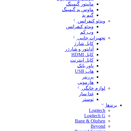
مانیتور گیمینگ
ماوس پد گیمینگ
گیم پد
ویدئو کنفرانس
ویدئو کنفرانس
وب کم
تجهیزات جانبی
کابل شارژ
آداپتور و شارژر
کابل HDMI
کابل اینترنت
پاور بانک
هاب USB
پرزنتر
هارمونی
لوازم خانگی
غذا ساز
توستر
برندها
Logitech
Logitech G
Bang & Olufsen
Beyond