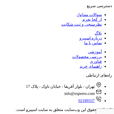
دسترسی‌ سریع
سوالات متداول
از کجا بخرم
نظرسنجی و ثبت شکایت
بلاگ
درباره اسپیرو
تماس با ما
آموزشی
بررسی محصولات
فناوری
راهنمای خرید
راه‌های ارتباطی
تهران - بلوار آفریقا - خیابان ناوک - پلاک 17
info@espeero.com
02189337
© تمامی حقوق این وب‌سایت متعلق به سایت اسپیرو است.