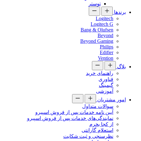
توستر
برندها
Logitech
Logitech G
Bang & Olufsen
Beyond
Beyond Gaming
Philips
Edifier
Vention
بلاگ
راهنمای خرید
فناوری
گیمینگ
آموزشی
امور مشتریان
سوالات متداول
آیین نامه خدمات پس از فروش اسپیرو
نمایندگی‌های خدمات پس از فروش اسپیرو
از کجا بخرم
استعلام گارانتی
نظرسنجی و ثبت شکایت