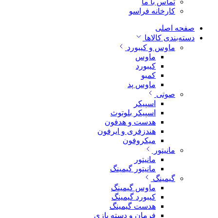
تماس با ما
کارخانه فراسو
صفحه اصلی
دسته‌بندی کالاها
ماوس و کیبورد
ماوس
کیبورد
کمبو
ماوس پد
صوتی
اسپیکر
اسپیکر بلوتوث
هدست و هدفون
هندزفری و ایرفون
میکروفون
مانیتور
مانیتور
مانیتور گیمینگ
گیمینگ
ماوس گیمینگ
کیبورد گیمینگ
هدست گیمینگ
فرمان و دسته بازی