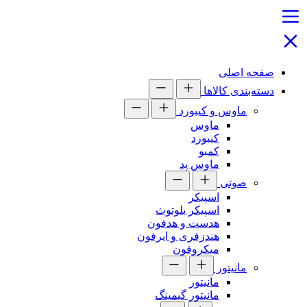
صفحه اصلی
دسته‌بندی کالاها
ماوس و کیبورد
ماوس
کیبورد
کمبو
ماوس پد
صوتی
اسپیکر
اسپیکر بلوتوث
هدست و هدفون
هندزفری و ایرفون
میکروفون
مانیتور
مانیتور
مانیتور گیمینگ