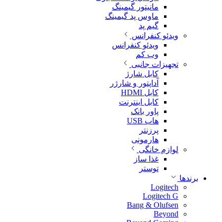
مانیتور گیمینگ
ماوس پد گیمینگ
گیم پد
ویدئو کنفرانس
ویدئو کنفرانس
وب کم
تجهیزات جانبی
کابل شارژ
آداپتور و شارژر
کابل HDMI
کابل اینترنت
پاور بانک
هاب USB
پرزنتر
هارمونی
لوازم خانگی
غذا ساز
توستر
برندها
Logitech
Logitech G
Bang & Olufsen
Beyond