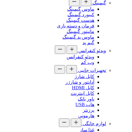
گیمینگ
ماوس گیمینگ
کیبورد گیمینگ
هدست گیمینگ
فرمان و دسته بازی
مانیتور گیمینگ
ماوس پد گیمینگ
گیم پد
ویدئو کنفرانس
ویدئو کنفرانس
وب کم
تجهیزات جانبی
کابل شارژ
آداپتور و شارژر
کابل HDMI
کابل اینترنت
پاور بانک
هاب USB
پرزنتر
هارمونی
لوازم خانگی
غذا ساز