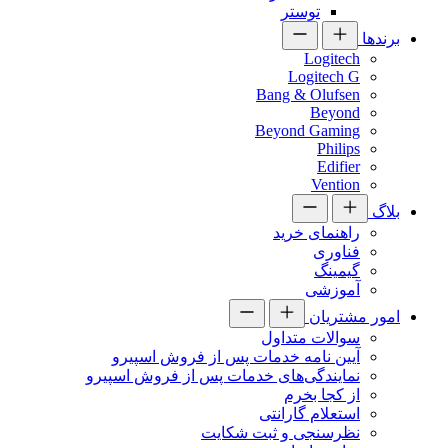
توستر
برندها
Logitech
Logitech G
Bang & Olufsen
Beyond
Beyond Gaming
Philips
Edifier
Vention
بلاگ
راهنمای خرید
فناوری
گیمینگ
آموزشی
امور مشتریان
سوالات متداول
آیین نامه خدمات پس از فروش اسپیرو
نمایندگی‌های خدمات پس از فروش اسپیرو
از کجا بخرم
استعلام گارانتی
نظرسنجی و ثبت شکایت