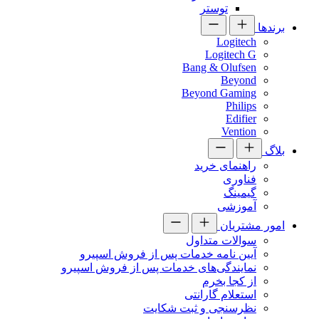
توستر
برندها
Logitech
Logitech G
Bang & Olufsen
Beyond
Beyond Gaming
Philips
Edifier
Vention
بلاگ
راهنمای خرید
فناوری
گیمینگ
آموزشی
امور مشتریان
سوالات متداول
آیین نامه خدمات پس از فروش اسپیرو
نمایندگی‌های خدمات پس از فروش اسپیرو
از کجا بخرم
استعلام گارانتی
نظرسنجی و ثبت شکایت