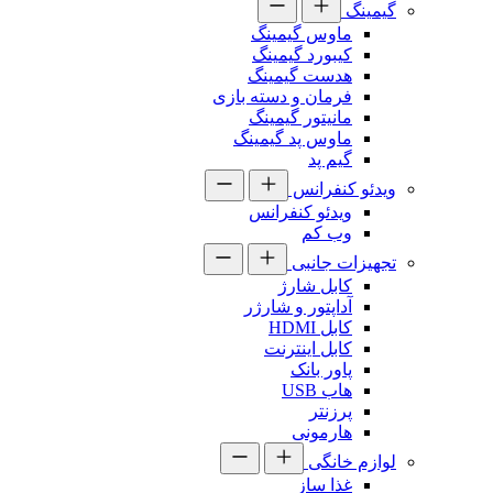
گیمینگ
ماوس گیمینگ
کیبورد گیمینگ
هدست گیمینگ
فرمان و دسته بازی
مانیتور گیمینگ
ماوس پد گیمینگ
گیم پد
ویدئو کنفرانس
ویدئو کنفرانس
وب کم
تجهیزات جانبی
کابل شارژ
آداپتور و شارژر
کابل HDMI
کابل اینترنت
پاور بانک
هاب USB
پرزنتر
هارمونی
لوازم خانگی
غذا ساز