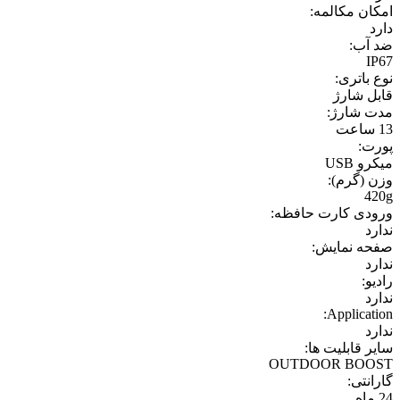
امکان مکالمه:
دارد
ضد آب:
IP67
نوع باتری:
قابل شارژ
مدت شارژ:
13 ساعت
پورت:
میکرو USB
وزن (گرم):
420g
ورودی کارت حافظه:
ندارد
صفحه نمایش:
ندارد
رادیو:
ندارد
Application:
ندارد
سایر قابلیت ها:
OUTDOOR BOOST
گارانتی:
24 ماه