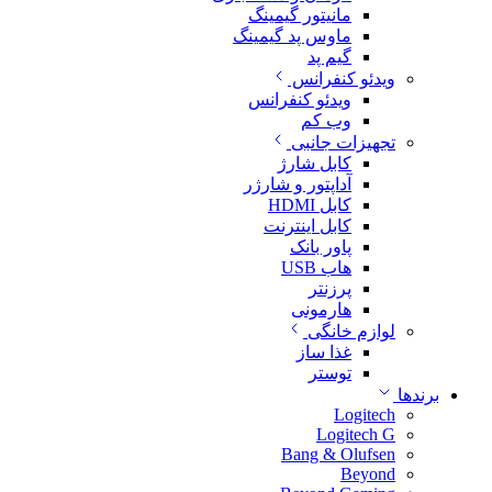
مانیتور گیمینگ
ماوس پد گیمینگ
گیم پد
ویدئو کنفرانس
ویدئو کنفرانس
وب کم
تجهیزات جانبی
کابل شارژ
آداپتور و شارژر
کابل HDMI
کابل اینترنت
پاور بانک
هاب USB
پرزنتر
هارمونی
لوازم خانگی
غذا ساز
توستر
برندها
Logitech
Logitech G
Bang & Olufsen
Beyond