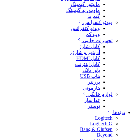
مانیتور گیمینگ
ماوس پد گیمینگ
گیم پد
ویدئو کنفرانس
ویدئو کنفرانس
وب کم
تجهیزات جانبی
کابل شارژ
آداپتور و شارژر
کابل HDMI
کابل اینترنت
پاور بانک
هاب USB
پرزنتر
هارمونی
لوازم خانگی
غذا ساز
توستر
برندها
Logitech
Logitech G
Bang & Olufsen
Beyond