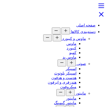
صفحه اصلی
دسته‌بندی کالاها
ماوس و کیبورد
ماوس
کیبورد
کمبو
ماوس پد
صوتی
اسپیکر
اسپیکر بلوتوث
هدست و هدفون
هندزفری و ایرفون
میکروفون
مانیتور
مانیتور
مانیتور گیمینگ