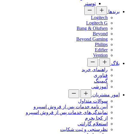
توستر
برندها
Logitech
Logitech G
Bang & Olufsen
Beyond
Beyond Gaming
Philips
Edifier
Vention
بلاگ
راهنمای خرید
فناوری
گیمینگ
آموزشی
امور مشتریان
سوالات متداول
آیین نامه خدمات پس از فروش اسپیرو
نمایندگی‌های خدمات پس از فروش اسپیرو
از کجا بخرم
استعلام گارانتی
نظرسنجی و ثبت شکایت