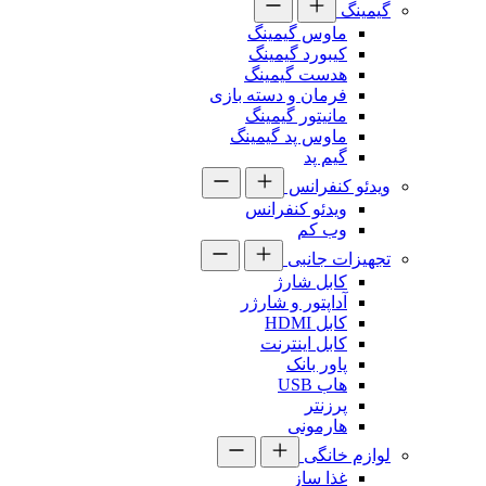
گیمینگ
ماوس گیمینگ
کیبورد گیمینگ
هدست گیمینگ
فرمان و دسته بازی
مانیتور گیمینگ
ماوس پد گیمینگ
گیم پد
ویدئو کنفرانس
ویدئو کنفرانس
وب کم
تجهیزات جانبی
کابل شارژ
آداپتور و شارژر
کابل HDMI
کابل اینترنت
پاور بانک
هاب USB
پرزنتر
هارمونی
لوازم خانگی
غذا ساز