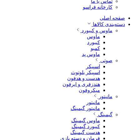
تماس با ما
کارخانه فراسو
صفحه اصلی
دسته‌بندی کالاها
ماوس و کیبورد
ماوس
کیبورد
کمبو
ماوس پد
صوتی
اسپیکر
اسپیکر بلوتوث
هدست و هدفون
هندزفری و ایرفون
میکروفون
مانیتور
مانیتور
مانیتور گیمینگ
گیمینگ
ماوس گیمینگ
کیبورد گیمینگ
هدست گیمینگ
فرمان و دسته بازی