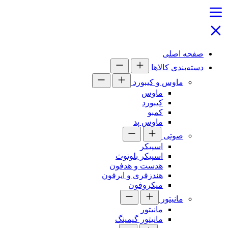
صفحه اصلی
دسته‌بندی کالاها
ماوس و کیبورد
ماوس
کیبورد
کمبو
ماوس پد
صوتی
اسپیکر
اسپیکر بلوتوث
هدست و هدفون
هندزفری و ایرفون
میکروفون
مانیتور
مانیتور
مانیتور گیمینگ