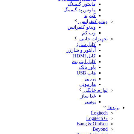
مانیتور گیمینگ
ماوس پد گیمینگ
گیم پد
ویدئو کنفرانس
ویدئو کنفرانس
وب کم
تجهیزات جانبی
کابل شارژ
آداپتور و شارژر
کابل HDMI
کابل اینترنت
پاور بانک
هاب USB
پرزنتر
هارمونی
لوازم خانگی
غذا ساز
توستر
برندها
Logitech
Logitech G
Bang & Olufsen
Beyond