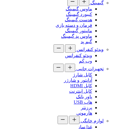
گیمینگ
ماوس گیمینگ
کیبورد گیمینگ
هدست گیمینگ
فرمان و دسته بازی
مانیتور گیمینگ
ماوس پد گیمینگ
گیم پد
ویدئو کنفرانس
ویدئو کنفرانس
وب کم
تجهیزات جانبی
کابل شارژ
آداپتور و شارژر
کابل HDMI
کابل اینترنت
پاور بانک
هاب USB
پرزنتر
هارمونی
لوازم خانگی
غذا ساز