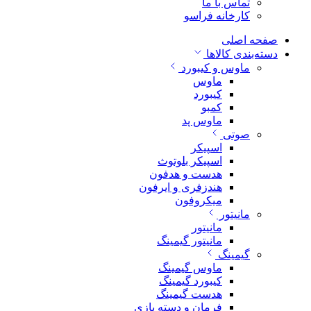
تماس با ما
کارخانه فراسو
صفحه اصلی
دسته‌بندی کالاها
ماوس و کیبورد
ماوس
کیبورد
کمبو
ماوس پد
صوتی
اسپیکر
اسپیکر بلوتوث
هدست و هدفون
هندزفری و ایرفون
میکروفون
مانیتور
مانیتور
مانیتور گیمینگ
گیمینگ
ماوس گیمینگ
کیبورد گیمینگ
هدست گیمینگ
فرمان و دسته بازی