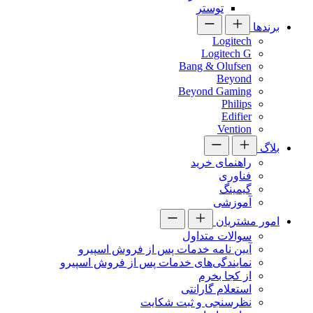
توستر
برندها
Logitech
Logitech G
Bang & Olufsen
Beyond
Beyond Gaming
Philips
Edifier
Vention
بلاگ
راهنمای خرید
فناوری
گیمینگ
آموزشی
امور مشتریان
سوالات متداول
آیین نامه خدمات پس از فروش اسپیرو
نمایندگی‌های خدمات پس از فروش اسپیرو
از کجا بخرم
استعلام گارانتی
نظرسنجی و ثبت شکایت