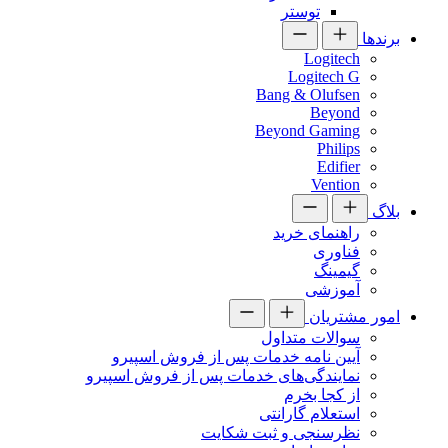
توستر
برندها
Logitech
Logitech G
Bang & Olufsen
Beyond
Beyond Gaming
Philips
Edifier
Vention
بلاگ
راهنمای خرید
فناوری
گیمینگ
آموزشی
امور مشتریان
سوالات متداول
آیین نامه خدمات پس از فروش اسپیرو
نمایندگی‌های خدمات پس از فروش اسپیرو
از کجا بخرم
استعلام گارانتی
نظرسنجی و ثبت شکایت