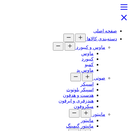
صفحه اصلی
دسته‌بندی کالاها
ماوس و کیبورد
ماوس
کیبورد
کمبو
ماوس پد
صوتی
اسپیکر
اسپیکر بلوتوث
هدست و هدفون
هندزفری و ایرفون
میکروفون
مانیتور
مانیتور
مانیتور گیمینگ