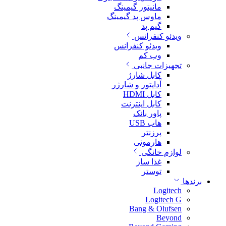
مانیتور گیمینگ
ماوس پد گیمینگ
گیم پد
ویدئو کنفرانس
ویدئو کنفرانس
وب کم
تجهیزات جانبی
کابل شارژ
آداپتور و شارژر
کابل HDMI
کابل اینترنت
پاور بانک
هاب USB
پرزنتر
هارمونی
لوازم خانگی
غذا ساز
توستر
برندها
Logitech
Logitech G
Bang & Olufsen
Beyond