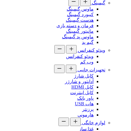
گیمینگ
ماوس گیمینگ
کیبورد گیمینگ
هدست گیمینگ
فرمان و دسته بازی
مانیتور گیمینگ
ماوس پد گیمینگ
گیم پد
ویدئو کنفرانس
ویدئو کنفرانس
وب کم
تجهیزات جانبی
کابل شارژ
آداپتور و شارژر
کابل HDMI
کابل اینترنت
پاور بانک
هاب USB
پرزنتر
هارمونی
لوازم خانگی
غذا ساز