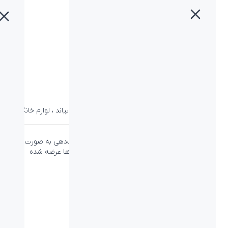
خانه
»
محصولات
»
توستر بیاند BHT-3002 White
توستر بیاند BHT-3002 White
دسته:
بیاند
،
توستر
،
خانه و آشپزخانه
،
لوازم جانبی بیاند
،
لوازم خانگی
توستر بیاند با قابلیت یخ‌زدایی و کنسل کردن حرارت‌دهی به صورت
خودکار برای برشته شدن هرچه بهتر و یکدست نان‌ها عرضه شده
است.
ویژگی‌ها
گارانتی:
۱۸ ماه
سایر قابلیت ها:
سبک و مستحکم