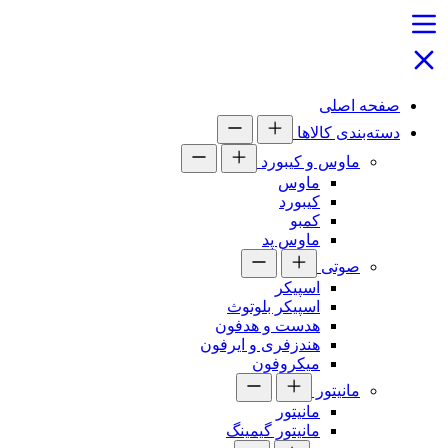
صفحه اصلی
دسته‌بندی کالاها
ماوس و کیبورد
ماوس
کیبورد
کمبو
ماوس پد
صوتی
اسپیکر
اسپیکر بلوتوث
هدست و هدفون
هندزفری و ایرفون
میکروفون
مانیتور
مانیتور
مانیتور گیمینگ