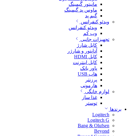
مانیتور گیمینگ
ماوس پد گیمینگ
گیم پد
ویدئو کنفرانس
ویدئو کنفرانس
وب کم
تجهیزات جانبی
کابل شارژ
آداپتور و شارژر
کابل HDMI
کابل اینترنت
پاور بانک
هاب USB
پرزنتر
هارمونی
لوازم خانگی
غذا ساز
توستر
برندها
Logitech
Logitech G
Bang & Olufsen
Beyond