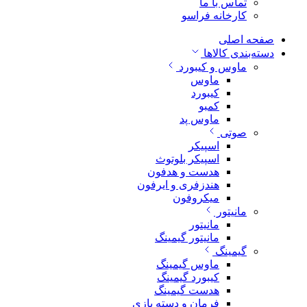
تماس با ما
کارخانه فراسو
صفحه اصلی
دسته‌بندی کالاها
ماوس و کیبورد
ماوس
کیبورد
کمبو
ماوس پد
صوتی
اسپیکر
اسپیکر بلوتوث
هدست و هدفون
هندزفری و ایرفون
میکروفون
مانیتور
مانیتور
مانیتور گیمینگ
گیمینگ
ماوس گیمینگ
کیبورد گیمینگ
هدست گیمینگ
فرمان و دسته بازی