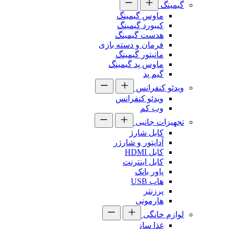
گیمینگ
ماوس گیمینگ
کیبورد گیمینگ
هدست گیمینگ
فرمان و دسته بازی
مانیتور گیمینگ
ماوس پد گیمینگ
گیم پد
ویدئو کنفرانس
ویدئو کنفرانس
وب کم
تجهیزات جانبی
کابل شارژ
آداپتور و شارژر
کابل HDMI
کابل اینترنت
پاور بانک
هاب USB
پرزنتر
هارمونی
لوازم خانگی
غذا ساز