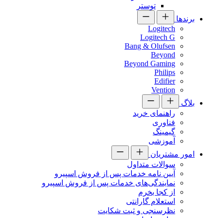
توستر
برندها
Logitech
Logitech G
Bang & Olufsen
Beyond
Beyond Gaming
Philips
Edifier
Vention
بلاگ
راهنمای خرید
فناوری
گیمینگ
آموزشی
امور مشتریان
سوالات متداول
آیین نامه خدمات پس از فروش اسپیرو
نمایندگی‌های خدمات پس از فروش اسپیرو
از کجا بخرم
استعلام گارانتی
نظرسنجی و ثبت شکایت