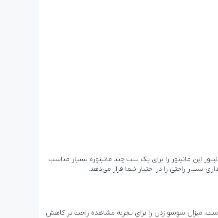
انیتور به 7 میلی‌متر می‌رسد. طراحی بدون حاشیه این مانیتور این مانیتور را برای یک ست چند مانیتوره بسیار مناسب
آن است که با چشمان خسته و تار خداحافظی کنید. VZ279Q با داشتن فن‌آوری Flicker-Free ایسوس که تایید شده از سوی TUV Rheinland است، میزان سوسو زدن را برای تجربه مشاهده راحت تر کاهش