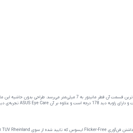
مانیتور ASUS VZ279Q دارای بدنه‌ای بسیار باریک است که در باریک ترین قسمت آن قطر م
وقت 