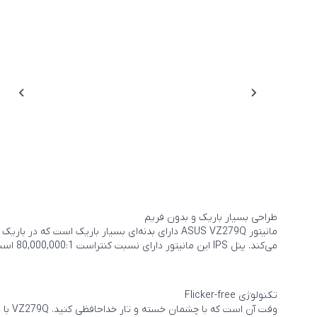
طراحی بسیار باریک و بدون فریم
می‌کند. پنل IPS این مانیتور دارای نسبت کنتراست 80,000,000:1 است و دارای زاویه دید 178 درجه است و علاوه بر آن ASUS Eye Care تجربه‌ی دیداری بسیار راحتی را در اختیار شما قرار می‌دهد.
تکنولوژی Flicker-free