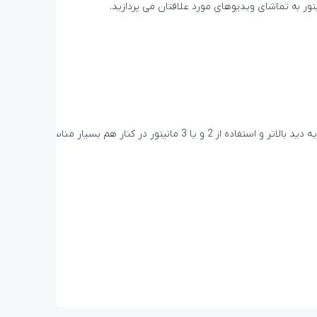
ر به تماشای ویدیوهای مورد علاقتان می پردازید.
چه در حال بازی باشید، چه در حال تماشای فیلم یا انجام کار، مانیتور ASUS VZ279Q به دلیل طراحی بدون فریم برای دریافت تصویر پانارومیک و زاویه دید بالاتر و استفاده از 2 و یا 3 مانیتور در کنار هم بسیار مناسب