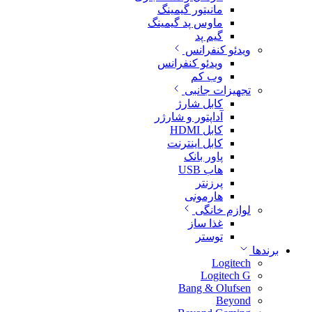
مانیتور گیمینگ
ماوس پد گیمینگ
گیم پد
ویدئو کنفرانس
ویدئو کنفرانس
وب کم
تجهیزات جانبی
کابل شارژ
آداپتور و شارژر
کابل HDMI
کابل اینترنت
پاور بانک
هاب USB
پرزنتر
هارمونی
لوازم خانگی
غذا ساز
توستر
برندها
Logitech
Logitech G
Bang & Olufsen
Beyond