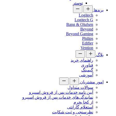
توستر
برندها
Logitech
Logitech G
Bang & Olufsen
Beyond
Beyond Gaming
Philips
Edifier
Vention
بلاگ
راهنمای خرید
فناوری
گیمینگ
آموزشی
امور مشتریان
سوالات متداول
آیین نامه خدمات پس از فروش اسپیرو
نمایندگی‌های خدمات پس از فروش اسپیرو
از کجا بخرم
استعلام گارانتی
نظرسنجی و ثبت شکایت