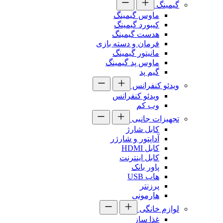
گیمینگ
ماوس گیمینگ
کیبورد گیمینگ
هدست گیمینگ
فرمان و دسته بازی
مانیتور گیمینگ
ماوس پد گیمینگ
گیم پد
ویدئو کنفرانس
ویدئو کنفرانس
وب کم
تجهیزات جانبی
کابل شارژ
آداپتور و شارژر
کابل HDMI
کابل اینترنت
پاور بانک
هاب USB
پرزنتر
هارمونی
لوازم خانگی
غذا ساز