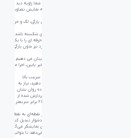
تکنولوژی مدیریت پیکسل بهینه سازی شدۀ آن به شما زاویه دید
۱۷۸/۱۷۸ درجه فوق‌العاده عریض می‌دهد که منجر به نمایش تصاویر
واضح می شود.
فناوری AMD FreeSync Premium؛ تصویری بدون پارگی، لگ و حرکات
روان تصویر
بازی نباید انتخابی بین گیم پلی متلاطم یا فریم های شکسته باشد.
تکنولوژی AMD FreeSync™ Premium، گیمرهای حرفه ای را با یک
تجربه گیم پلی روان مجهز می کند که در اوج عملکرد نیز بدون پارگی
است.
به هیچ سازش و قانع شدن نیاز ندارید، به شما اطمینان می دهیم که
بازی با نرخ نوسازی بالا، جبران فریم ریت پایین و تأخیر پایین، اجرا می
شود.
رفرش ریت 144Hz برای نمایش تصاویری روان و با سرعت بالا
هنگامی که شما بازی‌های رقابتی و سخت انجام می دهید، نیاز به
مانیتوری دارید که تصاویر را بدون تاخیر و فوق العاده روان نشان
دهد. این مانیتور فیلیپس، در هر ثانیه ۱۴۴ تصویر پردازش شده از
محیط بازی به شما نمایش می‌دهد که در حقیقت ۲.۴ برابر سریعتر از
یک نمایشگر استاندارد است.
نرخ فریم پایین‌تر می‌تواند باعث شود که دشمنان از نقطه‌ای به نقطه
دیگر بر روی صفحه بپرند و آن‌ها را به هدف هایی دشوار تبدیل کند. با
رفرش ریت ۱۴۴ هرتز، آن تصاویر گمشده مهم را روی نمایشگر می‌گیرید
که حرکت دشمن را با حرکتی فوق‌العاده روان نشان می‌دهد تا بتوانید به