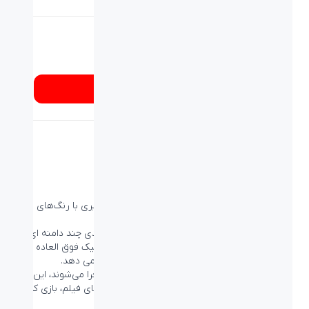
شماره تماس
۰۲۱۸۹۳۳۷
از کجا بخرم؟
پنل VA مانیتور گیمینگ Philips 242E1GAJ تصاویری با رنگ‌های زنده
و زوایای دید گسترده ارائه می دهد
صفحه نمایش LED Philips VA از فناوری تراز عمودی چند دامنه ای
پیشرفته استفاده می کند که نسبت کنتراست استاتیک فوق العاده
بالایی را برای تصاویر بسیار واضح و روشن به شما می دهد.
در حالی که برنامه‌های office استاندارد به راحتی اجرا می‌شوند، این
مانیتور به طور ویژه برای عکس‌ها، وب گردی، تماشای فیلم، بازی‌ کردن
و اجرای برنامه‌های با گرافیک بالا، مناسب است.