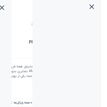
خانه
»
محصولات
»
مانیتور فیلیپس مدل Philips 242E1GAJ
مانیتور فیلیپس مدل Philips 242E1GAJ
دسته:
فیلیپس
،
مانیتور
،
مانیتور
مانیتور گیمینگ Philips 242E1GAJ از لاین E یک مانیتور همه فن
حریف است که با فناوری AMD FreeSync Premium تصایری بدون
پارگی و با رفرش ریت 144Hz و لگ ورودی 1ms به شما یکی از بهترین
تجربه‌های بازی و تماشای فیلم و سریال را می‌دهد.
ویژگی‌ها
مشاهده همه ویژگی‌ها