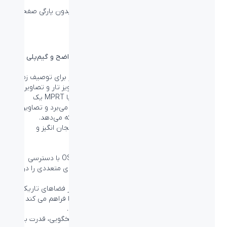
راحتی آن ها را هدف قرار دهید.
این نمایشگر فیلیپس، با تاخیر ورودی بسیار کم و بدون پارگی صفحه،
یک پارتنر همه چیز تمام برای بازی شما است.
پاسخ سریع 1 میلی‌ثانیه (MPRT) برای تصاویری واضح و گیم‌پلی
روان
MPRT (زمان پاسخ تصویر متحرک) روشی بصری تر برای توصیف زمان
پاسخ است که مستقیماً به مدت زمان بین دیدن نویز تار و تصاویر
تمیز و واضح اشاره دارد. مانیتور گیمینگ فیلیپس با MPRT یک
میلی‌ثانیه به‌طور مؤثر تیرگی و تاری حرکت را از بین می‌برد و تصاویر
واضح‌تر و دقیق‌تری برای بهبود تجربه بازی شما ارائه می‌دهد.
این مانیتور بهترین انتخاب برای انجام بازی های هیجان انگیز و
حساس به حرکات ناگهانی است.
حالت بازی SmartImage، طراحی شده برای گیمرها
مانیتور مخصوص گیمینگ جدید فیلیپس دارای OSD با دسترسی
سریع است که برای گیمرها تنظیم شده و گزینه های متعددی را در
اختیار شما قرار می دهد.
حالت “FPS” (تیراندازی اول شخص) عملکرد شما در فضاهای تاریک
بازی ها را بهبود می بخشد و برای شما این امکان را فراهم می کند تا
بتوانید اشیاء پنهان شده در مناطق تاریک را ببینید.
حالت “مسابقه”، نمایشگر را با سریعترین زمان پاسخگویی، قدرت بالای