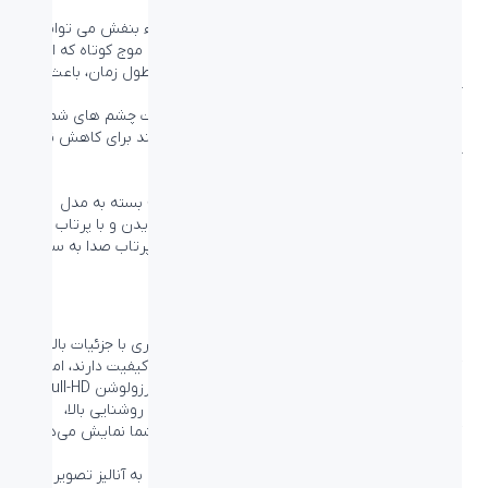
حالت LowBlue و عملکردی سودمند برای چشم
مطالعات نشان داده اند که همانطور که اشعه ماوراء بنفش می تواند
باعث آسیب به چشم شود، پرتوهای نور آبی با طول موج کوتاه که از
مانیتورهای LED ساطع می شوند نیز می توانند در طول زمان، باعث
آسیب به چشم و بینایی شوند.
تنظیمات LowBlue Philips که برای تضمین سلامت چشم های شما
طراحی شده است، از یک تکنولوژی نرم افزار هوشمند برای کاهش نور
آبی موج کوتاه که مضر است، استفاده می کند.
اسپیکر استریو داخلی برای مصرف مالتی‌مدیا
دو عدد اسپیکر داخلی استریو در مانیتور وجود دارد؛ بسته به مدل
مانیتور و طراحی آن این اسپیکرها می‌توانند قابل دیدن و با پرتاب صدا
به سمت جلو، کاملا مخفی و به سمت پایین و یا با پرتاب صدا به سمت
بالا یا عقب باشند.
رزولوشن Full-HD با نسبت تصویر 16:9 برای تصاویری با جزئیات بالا
کیفیت تصویر اهمیت دارد. نمایشگرهای عادی هم کیفیت دارند، اما نه
به اندازه کافی. این مانیتور دارای پنل 1080p است. رزولوشن Full-HD
این مانیتور تصاویری سفاف و با جزئیات فراوان را با روشنایی بالا،
کنتراست باور نکردنی و رنگ‌هایی زنده و واقعی به شما نمایش می‌دهد.
SmartContrast برای رنگ‌های تیره و سیاه عمیق
SmartContrast فناوری انحصاری Philips است که به آنالیز تصویر در