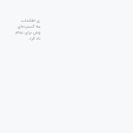
گروه فراسو با بیش از ۳۵ سال تجربه در حوزه فناوری اطلاعات،
شرکت اسپیرو را در سال ۱۳۸۹ به منظور ارائه مجموعه گسترده‌ای
از خدمات واردات، توزیع، فروش و خدمات پس از فروش برای تمام
محصولات مصرفی الکترونیک و رایانه‌ای در ایران ایجاد کرد.
دسترسی‌ سریع
سوالات متداول
از کجا بخرم
نظرسنجی و ثبت شکایت
بلاگ
درباره اسپیرو
تماس با ما
آموزشی
بررسی محصولات
فناوری
راهنمای خرید
راه‌های ارتباطی