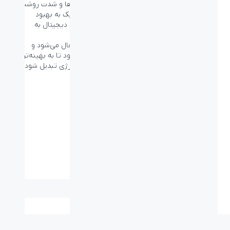
حال نمایش شما می‌پردازد و به صورت خودکار رنگ‌ها و شدت روشنایی
بکلایت مانیتور را تنظیم می‌کند تا به صورت داینمیک به بهبود
کنتراست تصویر شما بپردازد تا تصاویر و ویدئوهای دیجیتال به
بهترین نحو ممکن نمایش داده شوند.
با فعال کردن Economy Mode این فناوری غیر فعال می‌شود و
کنتراست و روشنایی بکلایت به میزانی تنظیم می‌شود تا به بهینه‌ترین
حالت برای انجام کارهای روزانه و با کمترین میزان انرژی تبدیل شود.
مشخصات فنی
ابعاد میلی متر
540*414*207mm
(طول-عرض-ارتفاع):
وزن (گرم):
3.07kg