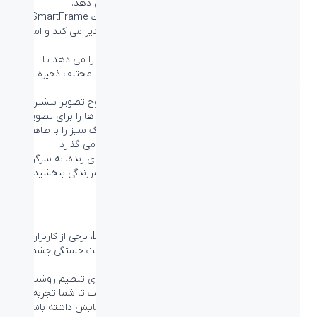
نمایش رنگ و همراه با تنظیمات تصویر، تطبیق می دهد.
حالت “RTS” (استراتژی زمان واقعی) دارای یک حالت SmartFrame
ویژه است که برجسته کردن ناحیه خاصی را امکان پذیر می کند و امکان
تنظیم اندازه و تصویر را فراهم می کند.
تنظیمات Gamer 1 و Gamer 2 به شما این امکان را می دهد تا
تنظیمات شخصی سازی شده را بر اساس بازی های مختلف ذخیره
کنید و بهترین عملکرد را برای شما تضمین می کند.
Ultra Wide-Color طیف گسترده‌تری از رنگ‌ها وضوح تصویر بیشتر
فناوری Ultra Wide-Color، طیف وسیع تری از رنگ ها را برای تصویری
درخشان تر ارائه می دهد. طیف رنگ گسترده تر، رنگ سبز را با ظاهر
طبیعی تر، قرمز را زنده و آبی را عمیق تر به نمایش می گذارد
با استفاده از فناوری Ultra Wide-Color و با رنگ های زنده، به سرگرمی
های رسانه ای، تصاویر و حتی تولید محتوا جان و سرزندگی ببخشید.
خستگی کمتر چشم ها با فناوری Flicker-Free
با توجه به نحوه کنترل روشنایی در مانیتورهای LED، برخی از کاربران
سوسو زدن صفحه نمایش را تجربه می کنند که باعث خستگی چشم ها
می شود.
تکنولوژی Philips Flicker-Free روش جدیدی را برای تنظیم روشنایی
صفحه نمایش و کاهش سوسو زدن به کار برده است تا شما تجربه
راحت تری از ساعات طولانی نگاه کردن به صفحه نمایش داشته باشید.