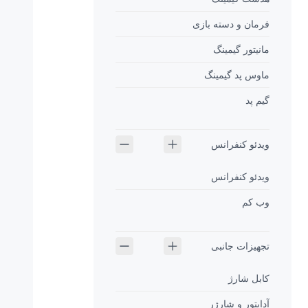
272M8/69
تصاویر فوق العاده ای را با زوایای دید گسترده ارائه
می دهد
فرمان و دسته بازی
مانیتور گیمینگ
ماوس پد گیمینگ
گیم پد
ویدئو کنفرانس
ویدئو کنفرانس
وب کم
Ultra Wide-Color طیف گسترده‌تری از رنگ‌ها وضوح تصویر بیشتر
فناوری Ultra Wide-Color، طیف وسیع تری از رنگ ها را برای
تجهیزات جانبی
تصویری درخشان تر ارائه می دهد. طیف رنگ گسترده تر، رنگ سبز را
با ظاهر طبیعی تر، قرمز را زنده و آبی را عمیق تر به نمایش می
گذارد
کابل شارژ
با استفاده از فناوری Ultra Wide-Color و با رنگ های زنده، به
آداپتور و شارژر
سرگرمی های رسانه ای، تصاویر و حتی تولید محتوا جان و سرزندگی