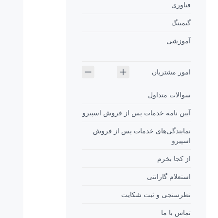
فناوری
حالت LowBlue و عملکردی سودمند برای چشم
گیمینگ
آموزشی
امور مشتریان
سوالات متداول
آیین نامه خدمات پس از فروش اسپیرو
خستگی کمتر چشم ها با فناوری Flicker-Free
نمایندگی‌های خدمات پس از فروش
با توجه به نحوه کنترل روشنایی در مانیتورهای LED، برخی از کاربران
اسپیرو
سوسو زدن صفحه نمایش را تجربه می کنند که باعث خستگی چشم ها
می شود.
از کجا بخرم
تکنولوژی Philips Flicker-Free روش جدیدی را برای تنظیم روشنایی
استعلام گارانتی
صفحه نمایش و کاهش سوسو زدن به کار برده است تا شما تجربه
راحت تری از ساعات طولانی نگاه کردن به صفحه نمایش داشته
نظرسنجی و ثبت شکایت
باشید.
تماس با ما