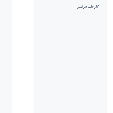
کارخانه فراسو
تصاویر شفاف با Quad HD 2560 x 1440 پیکسل