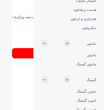
اسپیکر بلوتوث
ویژگی‌ها
هدست و هدفون
مشاهده همه ویژگی‌ها
هندزفری و ایرفون
میکروفون
شماره تماس
02189337
مانیتور
از کجا بخرم؟
مانیتور
مانیتور گیمینگ
گیمینگ
ماوس گیمینگ
کیبورد گیمینگ
صفحه نمایش VA
مانیتور
فیلیپس مدل Philips LCD monitor
هدست گیمینگ