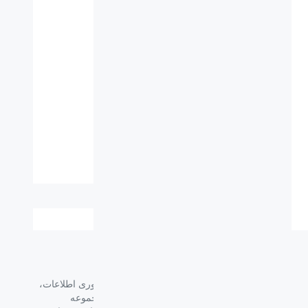
مشخصات فنی
ابعاد میلی متر
613*461*210 میلی متر
(طول-عرض-ارتفاع):
وزن (گرم):
3.95 kg
گروه فراسو با بیش از 35 سال تجربه در حوزه فناوری اطلاعات،
شرکت اسپیرو را در سال 1389 به منظور ارائه مجموعه