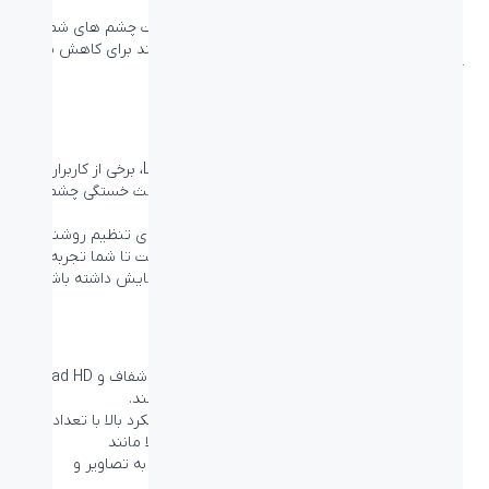
آسیب به چشم و بینایی شوند.
تنظیمات LowBlue Philips که برای تضمین سلامت چشم های شما
طراحی شده است، از یک تکنولوژی نرم افزار هوشمند برای کاهش نور
آبی موج کوتاه که مضر است، استفاده می کند.
خستگی کمتر چشم ها با فناوری Flicker-Free
با توجه به نحوه کنترل روشنایی در مانیتورهای LED، برخی از کاربران
سوسو زدن صفحه نمایش را تجربه می کنند که باعث خستگی چشم ها
می شود.
تکنولوژی Philips Flicker-Free روش جدیدی را برای تنظیم روشنایی
صفحه نمایش و کاهش سوسو زدن به کار برده است تا شما تجربه
راحت تری از ساعات طولانی نگاه کردن به صفحه نمایش داشته باشید.
تصاویر شفاف با Quad HD 2560 x 1440 پیکسل
این صفحه‌نمایش‌های فیلیپس تصاویری با وضوح شفاف و Quad HD
2560 x 1440 یا 2560 x 1080 پیکسل ارائه می‌دهند.
نمایشگرهای جدید با بهره مندی از پنل‌هایی با عملکرد بالا با تعداد
پیکسل‌های زیاد که توسط منایعی با پهنای باند بالا مانند
Displayport ،HDMI و Dual link DVI فعال شده‌اند، به تصاویر و
گرافیک‌های شما جان می بخشند.