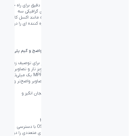
چه کاربری حرفه ای باشید که نیاز به اطلاعات بسیار دقیق برای راه حل
های CAD-CAM داشته باشید و چه کاربر برنامه های گرافیکی سه
بعدی یا یک حسابدار خبره که روی صفحات گسترده مانند اکسل کار
می کنید، مانیتورهای فیلیپس تصاویر شفاف و خیره کننده ای را در
اختیار شما قرار می دهند.
پاسخ سریع 1 میلی ثانیه (MPRT) برای تصاویری واضح و گیم پلی
روان
MPRT (زمان پاسخ تصویر متحرک) روشی بصری تر برای توصیف زمان
پاسخ است که مستقیماً به مدت زمان بین دیدن نویز تار و تصاویر
تمیز و واضح اشاره دارد. مانیتور بازی فیلیپس با MPRT یک میلی‌ثانیه
به‌طور مؤثر تیرگی و تاری حرکت را از بین می‌برد و تصاویر واضح‌تر و
دقیق‌تری برای بهبود تجربه بازی شما ارائه می‌دهد.
این مانیتور بهترین انتخاب برای انجام بازی های هیجان انگیز و
حساس به حرکات ناگهانی است.
حالت بازی SmartImage، طراحی شده برای گیمرها!
مانیتور مخصوص گیمینگ جدید فیلیپس دارای OSD با دسترسی
سریع است که برای گیمرها تنظیم شده و گزینه های متعددی را در