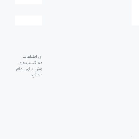
وزن (گرم):
3.95 kg
گروه فراسو با بیش از ۳۵ سال تجربه در حوزه فناوری اطلاعات،
شرکت اسپیرو را در سال ۱۳۸۹ به منظور ارائه مجموعه گسترده‌ای
از خدمات واردات، توزیع، فروش و خدمات پس از فروش برای تمام
محصولات مصرفی الکترونیک و رایانه‌ای در ایران ایجاد کرد.
دسترسی‌ سریع
سوالات متداول
از کجا بخرم
نظرسنجی و ثبت شکایت
بلاگ
درباره اسپیرو
تماس با ما
آموزشی