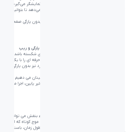
نرخ فریم ۱۴۴ هرتز، آن تصاویر گمشده مهم را روی نمایشگر می‌گیرید
که حرکت دشمن را با حرکتی فوق‌العاده روان نشان می‌دهد تا بتوانید به
راحتی آن ها را هدف قرار دهید.
این نمایشگر فیلیپس، با تاخیر ورودی بسیار کم و بدون پارگی صفحه،
یک پارتنر همه چیز تمام برای بازی شما است.
AMD FreeSync™ Premium؛ یک بازی روان بدون پارگی و ریپ
بازی نباید انتخابی بین گیم پلی متلاطم یا فریم های شکسته باشد.
تکنولوژی AMD FreeSync™ Premium، گیمرهای حرفه ای را با یک
تجربه گیم پلی روان مجهز می کند که در اوج عملکرد نیز بدون پارگی
است.
به هیچ سازش و قانع شدن نیاز ندارید، به شما اطمینان می دهیم که
بازی با نرخ نوسازی بالا، جبران فریم ریت پایین و تأخیر پایین، اجرا می
شود.
حالت LowBlue و عملکردی سودمند برای چشم
مطالعات نشان داده اند که همانطور که اشعه ماوراء بنفش می تواند
باعث آسیب به چشم شود، پرتوهای نور آبی با طول موج کوتاه که از
مانیتورهای LED ساطع می شوند نیز می توانند در طول زمان، باعث