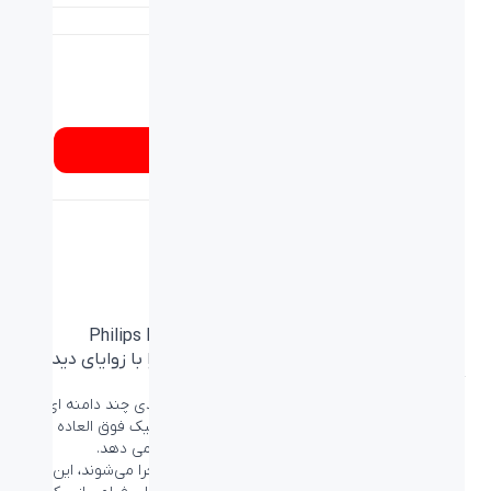
شماره تماس
۰۲۱۸۹۳۳۷
از کجا بخرم؟
صفحه نمایش VA
مانیتور
فیلیپس مدل Philips LCD
monitor 275M8/89
تصاویر فوق العاده ای را با زوایای دید
گسترده ارائه می دهد
صفحه نمایش LED Philips VA از فناوری تراز عمودی چند دامنه ای
پیشرفته استفاده می کند که نسبت کنتراست استاتیک فوق العاده
بالایی را برای تصاویر بسیار واضح و روشن به شما می دهد.
در حالی که برنامه‌های office استاندارد به راحتی اجرا می‌شوند، این