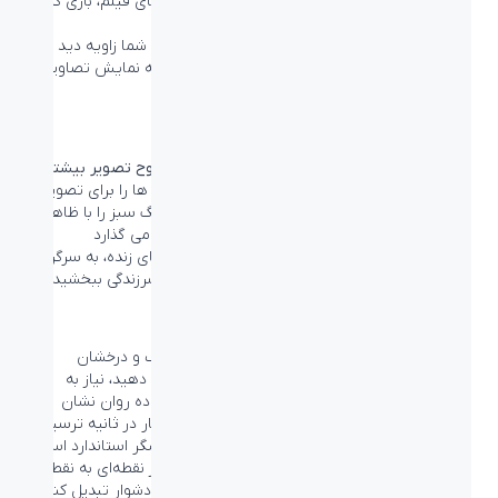
مانیتور به طور ویژه برای عکس‌ها، وب گردی، تماشای فیلم، بازی‌ کردن
و اجرای برنامه‌های با گرافیک بالا، مناسب است.
تکنولوژی مدیریت پیکسل بهینه سازی شدۀ آن به شما زاویه دید
۱۷۸/۱۷۸ درجه فوق‌العاده عریض می‌دهد که منجر به نمایش تصاویر
واضح می شود.
Ultra Wide-Color طیف گسترده‌تری از رنگ‌ها وضوح تصویر بیشتر
فناوری Ultra Wide-Color، طیف وسیع تری از رنگ ها را برای تصویری
درخشان تر ارائه می دهد. طیف رنگ گسترده تر، رنگ سبز را با ظاهر
طبیعی تر، قرمز را زنده و آبی را عمیق تر به نمایش می گذارد
با استفاده از فناوری Ultra Wide-Color و با رنگ های زنده، به سرگرمی
های رسانه ای، تصاویر و حتی تولید محتوا جان و سرزندگی ببخشید.
نرخ نوسازی ۱۴۴ هرتز برای تصاویر فوق العاده شفاف و درخشان
هنگامی که شما بازی‌های رقابتی و سخت انجام می دهید، نیاز به
مانیتوری دارید که تصاویر را بدون تاخیر و فوق العاده روان نشان
دهد. این مانیتور فیلیپس، تصویر صفحه را تا ۱۴۴ بار در ثانیه ترسیم
می کند که در حقیقت ۲.۴ برابر سریعتر از یک نمایشگر استاندارد است.
نرخ فریم پایین‌تر می‌تواند باعث شود که دشمنان از نقطه‌ای به نقطه
دیگر بر روی صفحه بپرند و آن‌ها را به هدف هایی دشوار تبدیل کند. با