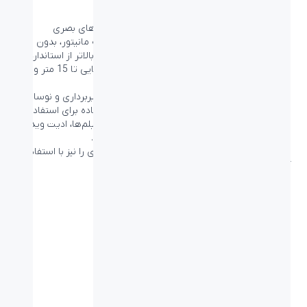
اتصال DisplayPort برای بهره‌‍مندی از حداکثر جلوه‌های بصری
DisplayPort یک پیوند دیجیتال از رایانه شخصی به مانیتور، بدون نیاز
به هیچ گونه تبدیلی است. این درگاه قابلیت هایی بالاتر از استاندارد
DVI دارد و به طور کامل قادر به پشتیبانی از کابل هایی تا 15 متر و
انتقال داده 10.8 گیگابیت بر ثانیه، است.
با این عملکرد بالا و تأخیر صفر، سریع‌ترین نرخ تصویربرداری و نوسازی
را دریافت می‌کنید. DisplayPort نه تنها قابل استفاده برای استفاده
روزانه در شرکت یا خانه است، بلکه برای بازی‌ها و فیلم‌ها، ادیت ویدیو
و موارد دیگر نیز بهترین انتخاب شما می تواند باشد.
DisplayPort قابلیت اشتراک داده به صورت شبکه ای را نیز با استفاده از
آداپتورهای مختلف، فراهم می کند.
مشخصات فنی
ابعاد میلی متر
۶۱۳*۴۶۱*۲۱۰ میلی متر
(طول-عرض-ارتفاع):