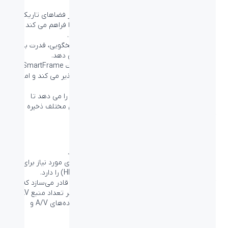
اختیار شما قرار می دهد.
حالت “FPS” (تیراندازی اول شخص) عملکرد شما در فضاهای تاریک
بازی ها را بهبود می بخشد و برای شما این امکان را فراهم می کند تا
بتوانید اشیاء پنهان شده در مناطق تاریک را ببینید.
حالت “مسابقه”، نمایشگر را با سریعترین زمان پاسخگویی، قدرت بالای
نمایش رنگ و همراه با تنظیمات تصویر، تطبیق می دهد.
حالت “RTS” (استراتژی زمان واقعی) دارای یک حالت SmartFrame
ویژه است که برجسته کردن ناحیه خاصی را امکان پذیر می کند و امکان
تنظیم اندازه و تصویر را فراهم می کند.
تنظیمات Gamer 1 و Gamer 2 به شما این امکان را می دهد تا
تنظیمات شخصی سازی شده را بر اساس بازی های مختلف ذخیره
کنید و بهترین عملکرد را برای شما تضمین می کند.
HDMI اتصال یونیورسال دیجیتال را تضمین می کند
یک دستگاه دارای پورت HDMI، تمام سخت افزار های مورد نیاز برای
پذیرش ورودی رابط چندرسانه ای با وضوح بالا (HDMI) را دارد.
کابل HDMI ویدئو و صدای دیجیتال با کیفیت بالا را قادر می‌سازد که
همگی از طریق یک کابل و از یک رایانه شخصی یا هر تعداد منبع AV
(از جمله ست‌اپ باکس، پخش‌کننده‌های DVD، گیرنده‌های A/V و
دوربین‌های ویدئویی) منتقل شوند.