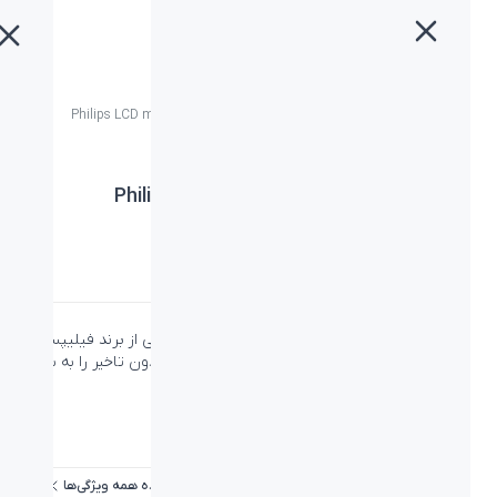
خانه
»
محصولات
»
مانیتور فیلیپس مدل Philips LCD monitor 275M8/89
مانیتور فیلیپس مدل Philips LCD monitor
275M8/89
دسته:
فیلیپس
،
مانیتور
،
مانیتور
مانیتور Philips LCD monitor 275M8/89 محصولی از برند فیلیپس
است که تصاویری فوق العاده شفاف با عملکردی بدون تاخیر را به شما
ارائه می دهد.
ویژگی‌ها
مشاهده همه ویژگی‌ها