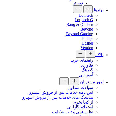
توستر
برندها
Logitech
Logitech G
Bang & Olufsen
Beyond
Beyond Gaming
Philips
Edifier
Vention
بلاگ
راهنمای خرید
فناوری
گیمینگ
آموزشی
امور مشتریان
سوالات متداول
آیین نامه خدمات پس از فروش اسپیرو
نمایندگی‌های خدمات پس از فروش اسپیرو
از کجا بخرم
استعلام گارانتی
نظرسنجی و ثبت شکایت