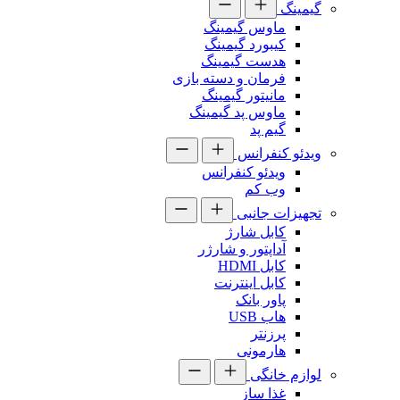
گیمینگ
ماوس گیمینگ
کیبورد گیمینگ
هدست گیمینگ
فرمان و دسته بازی
مانیتور گیمینگ
ماوس پد گیمینگ
گیم پد
ویدئو کنفرانس
ویدئو کنفرانس
وب کم
تجهیزات جانبی
کابل شارژ
آداپتور و شارژر
کابل HDMI
کابل اینترنت
پاور بانک
هاب USB
پرزنتر
هارمونی
لوازم خانگی
غذا ساز