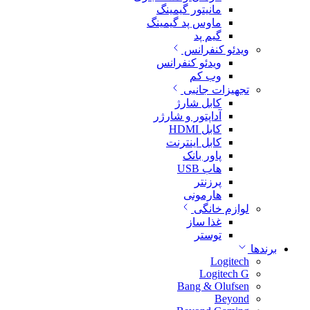
مانیتور گیمینگ
ماوس پد گیمینگ
گیم پد
ویدئو کنفرانس
ویدئو کنفرانس
وب کم
تجهیزات جانبی
کابل شارژ
آداپتور و شارژر
کابل HDMI
کابل اینترنت
پاور بانک
هاب USB
پرزنتر
هارمونی
لوازم خانگی
غذا ساز
توستر
برندها
Logitech
Logitech G
Bang & Olufsen
Beyond