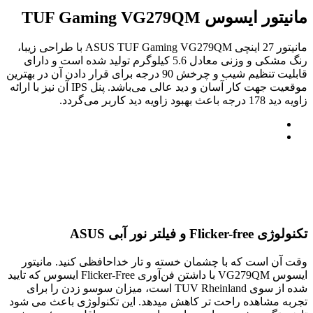
مانیتور ایسوس TUF Gaming VG279QM
مانیتور 27 اینچی ASUS TUF Gaming VG279QM با طراحی زیبا،
رنگ مشکی و وزنی معادل 5.6 کیلوگرم تولید شده است و دارای
قابلیت تنظیم شیب و چرخش 90 درجه برای قرار دادن آن در بهترین
موقعیت جهت کار آسان و دید عالی می‌باشد. پنل IPS آن نیز با ارائه
زاویه دید 178 درجه باعث بهبود زاویه دید کاربر می‌گردد.
تکنولوژی Flicker-free و فیلتر نور آبی ASUS
وقت آن است که با چشمان خسته و تار خداحافظی کنید. مانیتور
ایسوس VG279QM با داشتن فن‌آوری Flicker-Free ایسوس که تایید
شده از سوی TUV Rheinland است، میزان سوسو زدن را برای
تجربه مشاهده راحت تر کاهش میدهد. این تکنولوژی باعث می شود