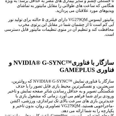
تا خستگی چشم و سایر بیماری های مضر به حداقل برسد؛ به ویژه
هنگامی که ساعت های طولانی را مقابل مانیتور به تماشای
ویدیوهای مورد علاقتان می پردازید.
مانیتور ایسوس VG279QM دارای فیلتری ۵ حالته برای تولید نور
آبی کم است تا از چشمان شما در مقابل این پرتوی مخرب
محافظت کند و تنظیم آن در منوی تنظیمات مانیتور قابل دسترسی
است.
سازگار با فناوری™NVIDIA® G-SYNC و
فناوری GAMEPLUS
سازگار با فناوری نمایش ™NVIDIA® G-SYNC که روانترین،
سریعترین، و نفسگیرترین محیط بازی قابل تصور را با حذف
شکستگی تصویر و به حداقل رساندن شاتر صفحه نمایش و تاخیر
ورودی برای شما فراهم می آورد. زمانی که مشغول بازی با
جدیدترین بازی های سرعت بالای تک تیراندازی، ورزشی، اکشن
-ماجراجویی هستید، VG279QM تصاویری روان، بدون تاخیر و
یکپارچه را به شما ارائه می دهد.
کلیدهای اختصاصی ایسوس GamePlus باعث کاربردهایی مانند نقش